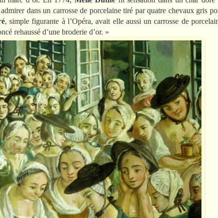
t admirer dans un carrosse de porcelaine tiré par quatre chevaux gris 
ré
, simple figurante à l’Opéra, avait elle aussi un carrosse de porcelai
oncé rehaussé d’une broderie d’or. »