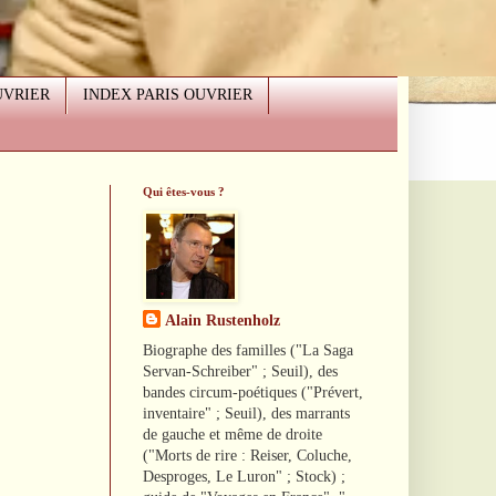
UVRIER
INDEX PARIS OUVRIER
Qui êtes-vous ?
Alain Rustenholz
Biographe des familles ("La Saga
Servan-Schreiber" ; Seuil), des
bandes circum-poétiques ("Prévert,
inventaire" ; Seuil), des marrants
de gauche et même de droite
("Morts de rire : Reiser, Coluche,
Desproges, Le Luron" ; Stock) ;