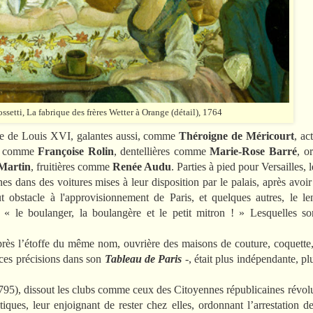
setti, La fabrique des frères Wetter à Orange (détail), 1764
gne de Louis XVI, galantes aussi, comme
Théroigne de Méricourt
, ac
es comme
Françoise Rolin
, dentellières comme
Marie-Rose Barré
, o
Martin
, fruitières comme
Renée Audu
. Parties à pied pour Versailles, 
s dans des voitures mises à leur disposition par le palais, après avoir
ut obstacle à l'approvisionnement de Paris, et quelques autres, le l
 « le boulanger, la boulangère et le petit mitron ! » Lesquelles so
’après l’étoffe du même nom, ouvrière des maisons de couture, coquett
ces précisions dans son
Tableau de Paris
-, était plus indépendante, pl
1795), dissout les clubs comme ceux des Citoyennes républicaines révolu
iques, leur enjoignant de rester chez elles, ordonnant l’arrestation de