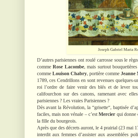
Joseph Gabriel Maria Ros
D’autres parisiennes ont roulé carrosse sous le rè
comme
Rose Lacombe
, mais surtout bouquetièr
comme
Louison Chabry
, portière comme
Jeanne 
1789, ces Cendrillons en sont revenues quelques-une
roi l’ordre de faire venir des blés et de lever to
califourchon sur des canons, ramenant avec elles
parisiennes ? Les vraies Parisiennes ?
Dès avant la Révolution, la “grisette“, baptisée d
faciles, mais non vénale – c’est
Mercier
qui donne 
la fille du bourgeois.
Après que des décrets auront, le 4 prairial (23 mai 
interdit aux femmes d’assister aux assemblées polit