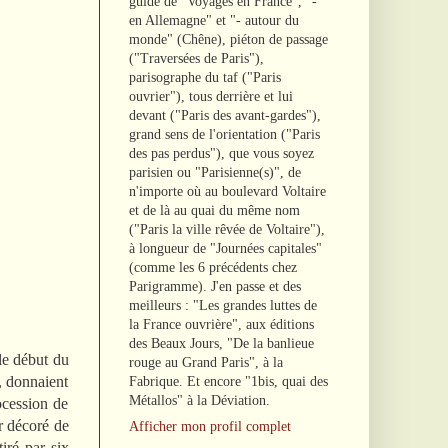
guide de "Voyages en France", "-
en Allemagne" et "- autour du
monde" (Chêne), piéton de passage
("Traversées de Paris"),
parisographe du taf ("Paris
ouvrier"), tous derrière et lui
devant ("Paris des avant-gardes"),
grand sens de l'orientation ("Paris
des pas perdus"), que vous soyez
parisien ou "Parisienne(s)", de
n'importe où au boulevard Voltaire
et de là au quai du même nom
("Paris la ville rêvée de Voltaire"),
à longueur de "Journées capitales"
(comme les 6 précédents chez
Parigramme). J'en passe et des
meilleurs : "Les grandes luttes de
la France ouvrière", aux éditions
des Beaux Jours, "De la banlieue
le début du
rouge au Grand Paris", à la
e, donnaient
Fabrique. Et encore "1bis, quai des
Métallos" à la Déviation.
ocession de
r décoré de
Afficher mon profil complet
iré par six