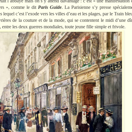
it l’abbaye mais on s’y attend davantage : c’est « une manifestation 
iers », comme le dit
Paris Guide
. La Parisienne s’y presse spécialem
equel c’est l’exode vers les villes d’eau et les plages, par le Train ble
ières de la couture et de la mode, qui se contentent le midi d’une dîn
entre les deux guerres mondiales, toute jeune fille simple et frivole.