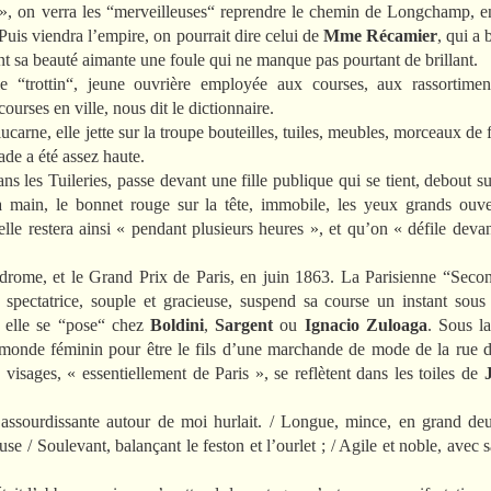
 », on verra les “merveilleuses“ reprendre le chemin de Longchamp, 
 Puis viendra l’empire, on pourrait dire celui de
Mme Récamier
, qui a
t sa beauté aimante une foule qui ne manque pas pourtant de brillant.
 “trottin“, jeune ouvrière employée aux courses, aux rassortiment
urses en ville, nous dit le dictionnaire.
carne, elle jette sur la troupe bouteilles, tuiles, meubles, morceaux de f
de a été assez haute.
ns les Tuileries, passe devant une fille publique qui se tient, debout s
a main, le bonnet rouge sur la tête, immobile, les yeux grands ouv
elle restera ainsi « pendant plusieurs heures », et qu’on « défile devan
rome, et le Grand Prix de Paris, en juin 1863. La Parisienne “Sec
 spectatrice, souple et gracieuse, suspend sa course un instant sous
elle se “pose“ chez
Boldini
,
Sargent
ou
Ignacio Zuloaga
. Sous l
 monde féminin pour être le fils d’une marchande de mode de la rue 
 visages, « essentiellement de Paris », se reflètent dans les toiles de
 assourdissante autour de moi hurlait. / Longue, mince, en grand deu
 / Soulevant, balançant le feston et l’ourlet ; / Agile et noble, avec 