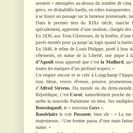
seraient « attroupées au-dessus du nombre de cinq
grecs, en déshabillés hardis, en robes transparentes.
à se frayer un passage sur la fameuse promenade, tan
Dans le premier tiers du XIXe siècle, marche le
spécialement, apprentie d’une modiste, chargée des co
En 1830, aux Trois Glorieuses, de la fenêtre, d’une lu
pavés montés pour ça jusqu’au logis quand la barrica
En 1848,
le trône de Louis Philippe, porté à bras da
vêtements, en statue de la Liberté, une pique à l
d’Agoult
nous apprend que c’est
la Maillard
, qu’
toutes les marques d’un profond respect. »
Un empire encore et se crée à Longchamp l’hippod
rose, bleue, veuve, rêveuse, pensive, promeneuse,
d’
Alfred Stevens
. Du monde ou du demi-monde, 
République, c’est
Corot
, naturellement proche du
arrête la nouvelle Parisienne en bleu. Ses multiples
Boussingault
, le « nouveau
Guys
».
Baudelaire
la voit
Passante
, bien sûr : « La rue
majestueuse, / Une femme passa, d’une main fastueuse
statue. »