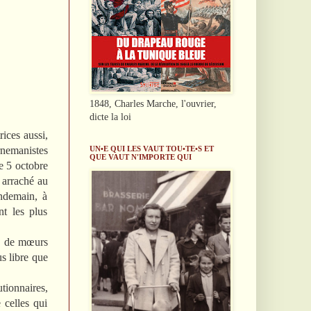
1848, Charles Marche, l'ouvrier,
dicte la loi
trices aussi,
UN•E QUI LES VAUT TOU•TE•S ET
rnemanistes
QUE VAUT N'IMPORTE QUI
le 5 octobre
 arraché au
endemain, à
nt les plus
e, de mœurs
us libre que
tionnaires,
 celles qui