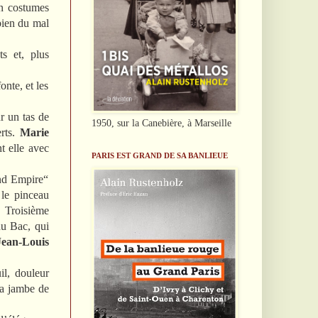
en costumes
 bien du mal
s et, plus
onte, et les
ur un tas de
1950, sur la Canebière, à Marseille
erts.
Marie
t elle avec
PARIS EST GRAND DE SA BANLIEUE
ond Empire“
 le pinceau
a Troisième
du Bac, qui
Jean-Louis
il, douleur
sa jambe de