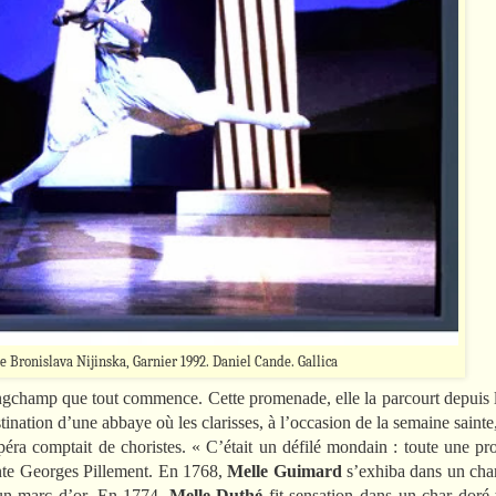
e Bronislava Nijinska, Garnier 1992. Daniel Cande. Gallica
Longchamp que tout commence. Cette promenade, elle la parcourt depuis 
tination d’une abbaye où les clarisses, à l’occasion de la semaine saint
péra comptait de choristes. « C’était un défilé mondain : toute une pr
onte Georges Pillement. En 1768,
Melle Guimard
s’exhiba dans un cha
’un marc d’or. En 1774,
Melle Duthé
fit sensation dans un char doré t