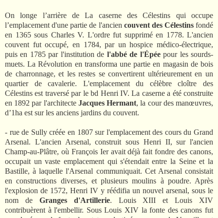
On longe l’arrière de La caserne des Célestins qui occupe
l’emplacement d'une partie de l'ancien
couvent des Célestins
fondé
en 1365 sous Charles V. L'ordre fut supprimé en 1778. L'ancien
couvent fut occupé, en 1784, par un hospice médico-électrique,
puis en 1785 par l'institution de
l'abbé de l'Épée
pour les sourds-
muets. La Révolution en transforma une partie en magasin de bois
de charronnage, et les restes se convertirent ultérieurement en un
quartier de cavalerie. L'emplacement du célèbre cloître des
Célestins est traversé par le bd Henri IV. La caserne a été construite
en 1892 par l'architecte
Jacques Hermant
, la cour des manœuvres,
d’1ha est sur les anciens jardins du couvent.
- rue de Sully créée en 1807 sur l'emplacement des cours du Grand
Arsenal. L'ancien Arsenal, construit sous Henri II, sur l'ancien
Champ-au-Plâtre, où François Ier avait déjà fait fondre des canons,
occupait un vaste emplacement qui s'étendait entre la Seine et la
Bastille, à laquelle l'Arsenal communiquait. Cet Arsenal consistait
en constructions diverses, et plusieurs moulins à poudre. Après
l'explosion de 1572, Henri IV y réédifia un nouvel arsenal, sous le
nom de
Granges d'Artillerie
. Louis XIII et Louis XIV
contribuèrent à l'embellir. Sous Louis XIV la fonte des canons fut