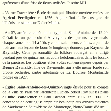
agrémentés d'une frise de fleurs stylisées. Inscrite MH
- 38, rue Traversière : École de trait puis librairie ouvrière créées par
Agricol Perdiguier
en
1856. Aujourd’hui, belle enseigne de
l’ébéniste restaurateur Didier Maulet.
- Au 57, arrière et entrée de la crypte de Saint-Antoine des 15-20.
C’était ici un petit coin d’Auvergne : des parents aveyronnais,
chaque samedi, de 14 à 15h, y conduisaient leurs enfants, à partir de
trois ans, aux leçons de bourrée longtemps données par
Raymonde
Raynaldy
. Cette personnalité du folklore rouergat en a dirigé
pendant près de quinze ans les cours hebdomadaires dans les locaux
de la paroisse. Les positions et les voltes sont enseignées depuis par
Régine Raynaldy
, fille de Raymonde, qui a elle-même fondé son
propre orchestre, partie intégrante de La Bourrée Montagnarde
fondée en 1927.
-
Église Saint-Antoine-des-Quinze-Vingts
élevée pour le compte
de la Ville de Paris par l'architecte Lucien-Robert Roy sur les plans
d'
Émile Vaudremer
et Paul Bichoff entre 1902 et 1904. La
conception de cette église emprunte beaucoup aux œuvres majeures
de Vaudremer : Saint-Pierre de Montrouge, Notre-Dame d'Auteuil