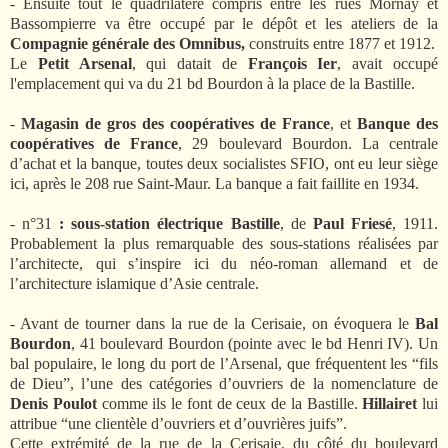
- Ensuite tout le quadrilatère compris entre les rues Mornay et
Bassompierre va être occupé par le dépôt et les ateliers de la
Compagnie générale des Omnibus,
construits entre 1877 et 1912.
Le
Petit Arsenal
, qui datait de
François Ier
, avait occupé
l'emplacement qui va du 21 bd Bourdon à la place de la Bastille.
-
Magasin de gros des coopératives de France
, et
Banque des
coopératives de France
, 29 boulevard Bourdon. La centrale
d’achat et la banque, toutes deux socialistes SFIO, ont eu leur siège
ici, après le 208 rue Saint-Maur. La banque a fait faillite en 1934.
- n°31
:
sous-station électrique Bastille
, de
Paul Friesé
, 1911.
Probablement la plus remarquable des sous-stations réalisées par
l’architecte, qui s’inspire ici du néo-roman allemand et de
l’architecture islamique d’Asie centrale.
- Avant de tourner dans la rue de la Cerisaie, on évoquera le
Bal
Bourdon
, 41 boulevard Bourdon (pointe avec le bd Henri IV). Un
bal populaire, le long du port de l’Arsenal, que fréquentent les “fils
de Dieu”, l’une des catégories d’ouvriers de la nomenclature de
Denis Poulot
comme ils le font de ceux de la Bastille.
Hillairet
lui
attribue “une clientèle d’ouvriers et d’ouvrières juifs”.
Cette extrémité de la rue de la Cerisaie, du côté du boulevard