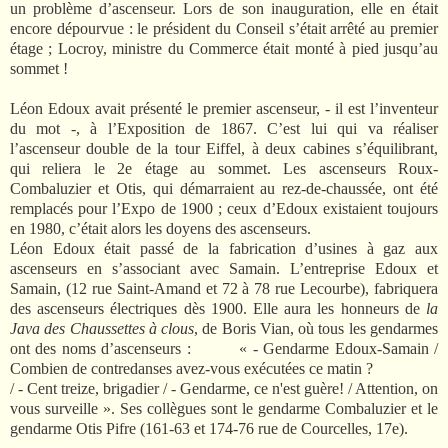
un problème d’ascenseur. Lors de son inauguration, elle en était
encore dépourvue : le président du Conseil s’était arrêté au premier
étage ; Locroy, ministre du Commerce était monté à pied jusqu’au
sommet !
Léon Edoux avait présenté le premier ascenseur, - il est l’inventeur
du mot -, à l’Exposition de 1867. C’est lui qui va réaliser
l’ascenseur double de la tour Eiffel, à deux cabines s’équilibrant,
qui reliera le 2e étage au sommet. Les ascenseurs Roux-
Combaluzier et Otis, qui démarraient au rez-de-chaussée, ont été
remplacés pour l’Expo de 1900 ; ceux d’Edoux existaient toujours
en 1980, c’était alors les doyens des ascenseurs.
Léon Edoux était passé de la fabrication d’usines à gaz aux
ascenseurs en s’associant avec Samain. L’entreprise Edoux et
Samain, (12 rue Saint-Amand et 72 à 78 rue Lecourbe), fabriquera
des ascenseurs électriques dès 1900. Elle aura les honneurs de
la
Java des Chaussettes à clous
, de Boris Vian, où tous les gendarmes
ont des noms d’ascenseurs : « - Gendarme Edoux-Samain /
Combien de contredanses avez-vous exécutées ce matin ?
/ - Cent treize, brigadier / - Gendarme, ce n'est guère! / Attention, on
vous surveille ». Ses collègues sont le gendarme Combaluzier et le
gendarme Otis Pifre (161-63 et 174-76 rue de Courcelles, 17e).