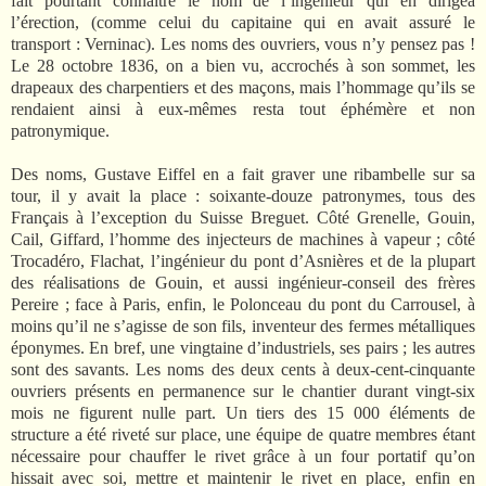
fait pourtant connaître le nom de l’ingénieur qui en dirigea
l’érection, (comme celui du capitaine qui en avait assuré le
transport : Verninac). Les noms des ouvriers, vous n’y pensez pas !
Le 28 octobre 1836, on a bien vu, accrochés à son sommet, les
drapeaux des charpentiers et des maçons, mais l’hommage qu’ils se
rendaient ainsi à eux-mêmes resta tout éphémère et non
patronymique.
Des noms, Gustave Eiffel en a fait graver une ribambelle sur sa
tour, il y avait la place : soixante-douze patronymes, tous des
Français à l’exception du Suisse Breguet. Côté Grenelle, Gouin,
Cail, Giffard, l’homme des injecteurs de machines à vapeur ; côté
Trocadéro, Flachat, l’ingénieur du pont d’Asnières et de la plupart
des réalisations de Gouin, et aussi ingénieur-conseil des frères
Pereire ; face à Paris, enfin, le Polonceau du pont du Carrousel, à
moins qu’il ne s’agisse de son fils, inventeur des fermes métalliques
éponymes. En bref, une vingtaine d’industriels, ses pairs ; les autres
sont des savants. Les noms des deux cents à deux-cent-cinquante
ouvriers présents en permanence sur le chantier durant vingt-six
mois ne figurent nulle part. Un tiers des 15 000 éléments de
structure a été riveté sur place, une équipe de quatre membres étant
nécessaire pour chauffer le rivet grâce à un four portatif qu’on
hissait avec soi, mettre et maintenir le rivet en place, enfin en