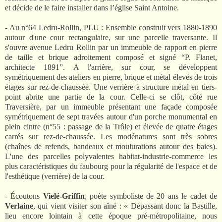
et décide de le faire installer dans l’église Saint Antoine.
-
Au n°64 Ledru-Rollin, PLU : Ensemble construit vers 1880-1890
autour d'une cour rectangulaire, sur une parcelle traversante. Il
s'ouvre avenue Ledru Rollin par un immeuble de rapport en pierre
de taille et brique adroitement composé et signé “P. Flanet,
architecte 1891”. A l'arrière, sur cour, se développent
symétriquement des ateliers en pierre, brique et métal élevés de trois
étages sur rez-de-chaussée. Une verrière à structure métal en tiers-
point abrite une partie de la cour. Celle-ci se clôt, côté rue
Traversière, par un immeuble présentant une façade composée
symétriquement de sept travées autour d'un porche monumental en
plein cintre (n°55 : passage de la Trôle) et élevée de quatre étages
carrés sur rez-de-chaussée. Les modénatures sont très sobres
(chaînes de refends, bandeaux et moulurations autour des baies).
L'une des parcelles polyvalentes habitat-industrie-commerce les
plus caractéristiques du faubourg pour la régularité de l'espace et de
l'esthétique (verrière) de la cour.
- Écoutons
Vielé-Griffin
, poète symboliste de 20 ans le cadet de
Verlaine
, qui vient visiter son aîné : « Dépassant donc la Bastille,
lieu encore lointain à cette époque pré-métropolitaine, nous