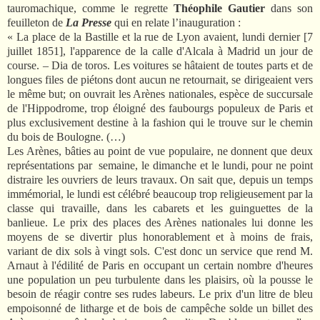
tauromachique, comme le regrette
Théophile Gautier
dans son
feuilleton de
La Presse
qui en relate l’inauguration :
« La place de la Bastille et la rue de Lyon avaient, lundi dernier [7
juillet 1851], l'apparence de la calle d'Alcala à Madrid un jour de
course. – Dia de toros. Les voitures se hâtaient de toutes parts et de
longues files de piétons dont aucun ne retournait, se dirigeaient vers
le même but; on ouvrait les Arènes nationales, espèce de succursale
de l'Hippodrome, trop éloigné des faubourgs populeux de Paris et
plus exclusivement destine à la fashion qui le trouve sur le chemin
du bois de Boulogne. (…)
Les Arènes, bâties au point de vue populaire, ne donnent que deux
représentations par semaine, le dimanche et le lundi, pour ne point
distraire les ouvriers de leurs travaux. On sait que, depuis un temps
immémorial, le lundi est célébré beaucoup trop religieusement par la
classe qui travaille, dans les cabarets et les guinguettes de la
banlieue. Le prix des places des Arènes nationales lui donne les
moyens de se divertir plus honorablement et à moins de frais,
variant de dix sols à vingt sols. C'est donc un service que rend M.
Arnaut à l'édilité de Paris en occupant un certain nombre d'heures
une population un peu turbulente dans les plaisirs, où la pousse le
besoin de réagir contre ses rudes labeurs. Le prix d'un litre de bleu
empoisonné de litharge et de bois de campêche solde un billet des