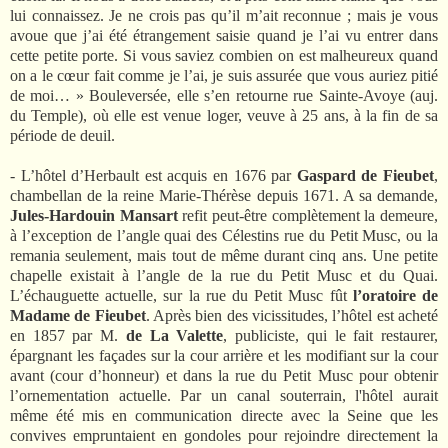
lui connaissez. Je ne crois pas qu’il m’ait reconnue ; mais je vous
avoue que j’ai été étrangement saisie quand je l’ai vu entrer dans
cette petite porte. Si vous saviez combien on est malheureux quand
on a le cœur fait comme je l’ai, je suis assurée que vous auriez pitié
de moi… » Bouleversée, elle s’en retourne rue Sainte-Avoye (auj.
du Temple), où elle est venue loger, veuve à 25 ans, à la fin de sa
période de deuil.
- L’hôtel d’Herbault est acquis en 1676 par
Gaspard de Fieubet
,
chambellan de la reine Marie-Thérèse depuis 1671.
A sa demande,
Jules-Hardouin Mansart
refit peut-être complètement la demeure,
à l’exception de l’angle quai des Célestins rue du Petit Musc, ou la
remania seulement, mais tout de même durant cinq ans. Une petite
chapelle existait à l’angle de la rue du Petit Musc et du Quai.
L’échauguette actuelle, sur la rue du Petit Musc fût
l’oratoire de
Madame de Fieubet
.
Après bien des vicissitudes, l’hôtel est acheté
en 1857 par M.
de La Valette
, publiciste, qui le fait restaurer,
épargnant l
es façades sur la cour arrière et les modifiant sur la cour
avant (cour d’honneur) et dans la rue du Petit Musc pour obtenir
l’ornementation actuelle. Par un canal souterrain, l'hôtel aurait
même été mis en communication directe avec la Seine que les
convives empruntaient en gondoles pour rejoindre directement la