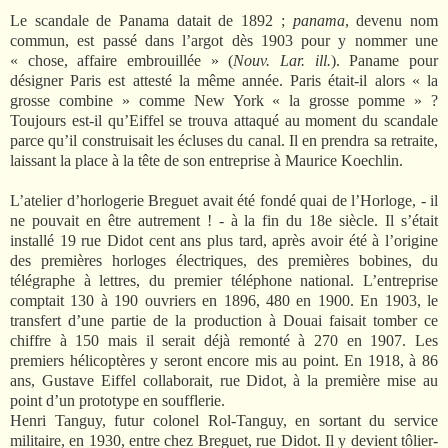
Le scandale de Panama datait de 1892 ;
panama
, devenu nom
commun, est passé dans l’argot dès 1903 pour y nommer une
« chose, affaire embrouillée » (
Nouv. Lar. ill.
). Paname pour
désigner Paris est attesté la même année. Paris était-il alors « la
grosse combine » comme New York « la grosse pomme » ?
Toujours est-il qu’Eiffel se trouva attaqué au moment du scandale
parce qu’il construisait les écluses du canal. Il en prendra sa retraite,
laissant la place à la tête de son entreprise à Maurice Koechlin.
L’atelier d’horlogerie Breguet avait été fondé quai de l’Horloge, - il
ne pouvait en être autrement ! - à la fin du 18e siècle. Il s’était
installé 19 rue Didot cent ans plus tard, après avoir été à l’origine
des premières horloges électriques, des premières bobines, du
télégraphe à lettres, du premier téléphone national. L’entreprise
comptait 130 à 190 ouvriers en 1896, 480 en 1900. En 1903, le
transfert d’une partie de la production à Douai faisait tomber ce
chiffre à 150 mais il serait déjà remonté à 270 en 1907. Les
premiers hélicoptères y seront encore mis au point. En 1918, à 86
ans, Gustave Eiffel collaborait, rue Didot, à la première mise au
point d’un prototype en soufflerie.
Henri Tanguy, futur colonel Rol-Tanguy, en sortant du service
militaire, en 1930, entre chez Breguet, rue Didot. Il y devient tôlier-