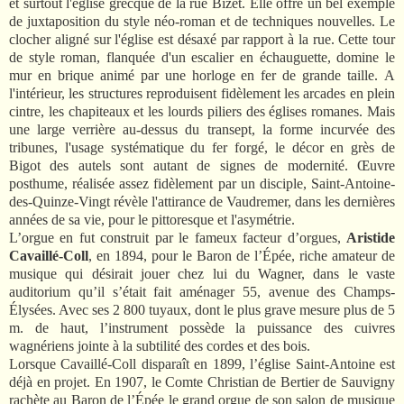
et surtout l'église grecque de la rue Bizet. Elle offre un bel exemple
de juxtaposition du style néo-roman et de techniques nouvelles. Le
clocher aligné sur l'église est désaxé par rapport à la rue. Cette tour
de style roman, flanquée d'un escalier en échauguette, domine le
mur en brique animé par une horloge en fer de grande taille. A
l'intérieur, les structures reproduisent fidèlement les arcades en plein
cintre, les chapiteaux et les lourds piliers des églises romanes. Mais
une large verrière au-dessus du transept, la forme incurvée des
tribunes, l'usage systématique du fer forgé, le décor en grès de
Bigot des autels sont autant de signes de modernité. Œuvre
posthume, réalisée assez fidèlement par un disciple, Saint-Antoine-
des-Quinze-Vingt révèle l'attirance de Vaudremer, dans les dernières
années de sa vie, pour le pittoresque et l'asymétrie.
L’orgue en fut construit par le fameux facteur d’orgues,
Aristide
Cavaillé-Coll
, en 1894, pour le Baron de l’Épée, riche amateur de
musique qui désirait jouer chez lui du Wagner, dans le vaste
auditorium qu’il s’était fait aménager 55, avenue des Champs-
Élysées. Avec ses 2 800 tuyaux, dont le plus grave mesure plus de 5
m. de haut, l’instrument possède la puissance des cuivres
wagnériens jointe à la subtilité des cordes et des bois.
Lorsque Cavaillé-Coll disparaît en 1899, l’église Saint-Antoine est
déjà en projet. En 1907, le Comte Christian de Bertier de Sauvigny
rachète au Baron de l’Épée le grand orgue de son salon de musique