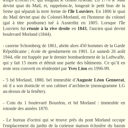
devint quai du Mail, et, rappelons-le, longeait le petit bras de la
Seine qui séparait la terre ferme de
l'île Louviers
. En 1806 le quai
du Mail devint quai du Colonel-Morland, en l'honneur du colonel
(gal à titre posthume) tué à Austerlitz en 1805. Lorsque l'île
Louviers fut
réunie à la rive droite
en
1843
, l'ancien quai devint
boulevard Morland (1844).
- caserne Schomberg de 1861, abrite alors 450 hommes de la Garde
Républicaine ; école de gendarmerie en 1901. Le samedi 26 août
1944, elle est frappée par le dernier bombardement de la Luftwaffe,
qui y fait 15 morts et détruit une partie des bâtiments. Ce qu’il en
reste sera converti en résidentiel par
Yves Lion
en 1996-99.
- 5 bd Morland, 1880, bel immeuble d’
Auguste Léon Gennerat
,
où il a son domicile et son cabinet d’architecte (monogramme LG
au-dessus de la fenêtre).
- Coin du 1 boulevard Bourdon,
et bd Morland :
immeuble en
rotonde des années 1870.
- Le bureau d'octroi qui se trouve près du pont Morland occupe
l'emplacement du jardin de la curieuse maison éclusière du bassin