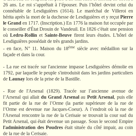
26 ans. Le roi s’apprêtait à l’épouser. Puis l’hôtel devint celui du
connétable de Lesdiguières (1614). Le maréchal de Villeroi en
hérita après la mort de la duchesse de Lesdiguières et y reçut
Pierre
le Grand
en 1717. (Inscription.) En 1776 la maison fut occupée par
le conseiller d'État Drouin de Vandeuil. En 1826 c'était une pension
où
Ledru-Rollin
et
Sainte-Beuve
firent leurs études. L'hôtel de
Lesdiguières possédait de très grands jardins.
ème
- en face, N° 11. Maison du 18
siècle avec médaillon sur la
façade et dans la cour.
- La rue est tracée sur l'ancienne impasse Lesdiguières démolie en
1792, par laquelle le peuple s'introduisit dans les jardins particuliers
de
Launay
lors de la prise de la Bastille.
- Rue de l'Arsenal (1829). Tracée sur l’ancienne avenue de
l’Arsenal qui allait
du Grand Arsenal
au
Petit Arsenal
, puis elle
fit partie de la rue de l’Orme (la partie supérieure de la rue de
l’Orme est devenue rue Jacques-Coeur). A l’endroit où la rue de
l'Arsenal rencontre la rue de la Cerisaie se trouvait la cour sud du
Petit Arsenal, qui était devenue un passage. Sous le second Empire
l'administration des Poudres
était située du côté impair, au coin
de la rue de la Cerisaie.