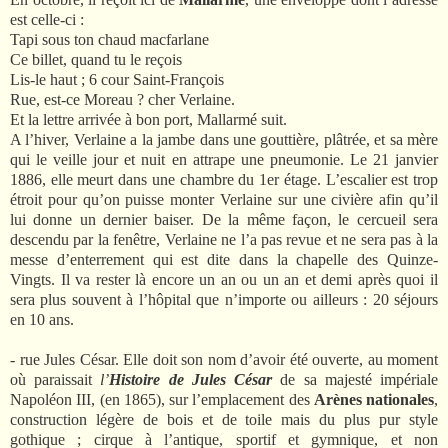
est celle-ci :
Tapi sous ton chaud macfarlane
Ce billet, quand tu le reçois
Lis-le haut ; 6 cour Saint-François
Rue, est-ce Moreau ? cher Verlaine.
Et la lettre arrivée à bon port, Mallarmé suit.
A l’hiver, Verlaine a la jambe dans une gouttière, plâtrée, et sa mère
qui le veille jour et nuit en attrape une pneumonie. Le 21 janvier
1886, elle meurt dans une chambre du 1er étage. L’escalier est trop
étroit pour qu’on puisse monter Verlaine sur une civière afin qu’il
lui donne un dernier baiser. De la même façon, le cercueil sera
descendu par la fenêtre, Verlaine ne l’a pas revue et ne sera pas à la
messe d’enterrement qui est dite dans la chapelle des Quinze-
Vingts. Il va rester là encore un an ou un an et demi après quoi il
sera plus souvent à l’hôpital que n’importe ou ailleurs : 20 séjours
en 10 ans.
- rue Jules César. Elle doit son nom d’avoir été ouverte, au moment
où paraissait
l’
Histoire de Jules César
de sa majesté impériale
Napoléon III, (en 1865), sur l’emplacement des
Arènes nationales
,
construction légère de bois et de toile mais du plus pur style
gothique ; cirque à l’antique, sportif et gymnique, et non