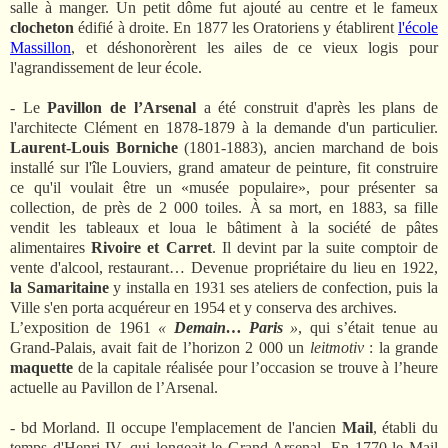
salle à manger. Un petit dôme fut ajouté au centre et le fameux
clocheton
édifié à droite.
En 1877 les Oratoriens y établirent
l'école
Massillon
, et déshonorèrent les ailes de ce vieux logis pour
l'agrandissement de leur école.
- Le
Pavillon de l’Arsenal
a été construit d'après les plans de
l'architecte Clément en 1878-1879 à la demande d'un particulier.
Laurent-Louis Borniche
(1801-1883), ancien marchand de bois
installé sur l'île Louviers, grand amateur de peinture, fit construire
ce qu'il voulait être un «musée populaire», pour présenter sa
collection, de près de 2 000 toiles. À sa mort, en 1883, sa fille
vendit les tableaux et loua le bâtiment à la société de pâtes
alimentaires
Rivoire et Carret
. Il devint par la suite comptoir de
vente d'alcool, restaurant… Devenue propriétaire du lieu en 1922,
la Samaritaine
y installa en 1931 ses ateliers de confection, puis la
Ville s'en porta acquéreur en 1954 et y conserva des archives.
L’exposition de 1961
«
Demain… Paris
»
, qui s’était tenue au
Grand-Palais, avait fait de l’horizon 2 000 un
leitmotiv
: la grande
maquette
de la capitale réalisée pour l’occasion se trouve à l’heure
actuelle au Pavillon de l’Arsenal.
- bd Morland. Il occupe l'emplacement de l'ancien
Mail
, établi du
temps d'Henri IV, qui longeait le Grand Arsenal. En 1770 le Mail