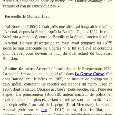
Arènes et empêche de boire ce même litre. Double avantage : l'on
s'amuse et l'on ne s'intoxique pas. »
- Passerelle de Mornay, 1825.
- Bd Bourdon (1806) C'était jadis une allée qui longeait le fossé de
l'Arsenal, depuis la Seine jusqu'à la Bastille. Depuis 1822, le canal
St-Martin a remplacé, entre la Bastille et la Seine, l'ancien fossé de
ème
l'Arsenal. Le mur d'escarpe de ce fossé avait remplacé au 16
siècle le mur d'enceinte de Charles V. Il fut surélevé et couronné
d'un parapet pour devenir le mur du quai actuel du boulevard
Bourdon.
- Station de métro Arsenal
: fermée depuis le 2 septembre 1939.
La station
Arsenal
jouait un grand rôle dans
La Grosse Caisse
, film
dont
Bourvil
était le héros en 1965, une histoire de holdup sur le
train spécial collectant les recettes des stations du métro jusqu’en
1967, dont la station
Quai de la Rapée
, toute proche, était l’une des
étapes. Un poinçonneur (Bourvil), auteur amateur de polars, en
avait échafaudé le plan et, s’étant vu refuser son manuscrit, l’avait
par dépit refilé à un caïd de la pègre (
Paul Meurisse
). La station
Arsenal (voir sur le
lien
à 1'01") y est, dans le film, quai
d’exposition pour des voitures Simca (ce qu’elle était souvent dans