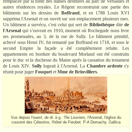
remplacée par la fonte des statues destinées au parc de Versailles et
autres résidences royales. Le Régent reconstruisit une partie des
bâtiments sur les dessins de
Boffrand
, et en 1788 Louis XVI
supprima l'Arsenal et on ouvrit sur son emplacement plusieurs rues.
Un bâtiment a survécu, c'est celui qui sert de
Bibliothèque
dite
de
l'Arsenal
qui s’ouvrait en 1910, moment où Rochegude nous livre
ses promenades, au 3, de la rue de Sully. Le bâtiment primitif,
achevé sous Henri IV, fut remanié par Boffrand en 1718, et sous le
second Empire la façade a été complètement refaite. Les
appartements en bordure du boulevard Morland ont été construits
pour le duc et la duchesse du Maine après la cassation du testament
de Louis XIV.
Sully
logeait à l'Arsenal. La
Chambre ardente
s'y
réunit pour juger
Fouquet
et
Mme de Brinvilliers
.
Vus depuis l'ouest, de dr. à g.: l'île Louviers, l'Arsenal, l'église du
couvent des Célestins, l'hôtel de Fieubet. P-A Demachy. Gallica