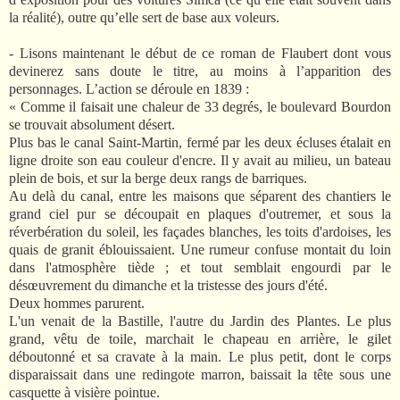
la réalité), outre qu’elle sert de base aux voleurs.
- Lisons maintenant le début de ce roman de Flaubert dont vous
devinerez sans doute le titre, au moins à l’apparition des
personnages. L’action se déroule en 1839 :
« Comme il faisait une chaleur de 33 degrés, le boulevard Bourdon
se trouvait absolument désert.
Plus bas le canal Saint-Martin, fermé par les deux écluses étalait en
ligne droite son eau couleur d'encre. Il y avait au milieu, un bateau
plein de bois, et sur la berge deux rangs de barriques.
Au delà du canal, entre les maisons que séparent des chantiers le
grand ciel pur se découpait en plaques d'outremer, et sous la
réverbération du soleil, les façades blanches, les toits d'ardoises, les
quais de granit éblouissaient. Une rumeur confuse montait du loin
dans l'atmosphère tiède ; et tout semblait engourdi par le
désœuvrement du dimanche et la tristesse des jours d'été.
Deux hommes parurent.
L'un venait de la Bastille, l'autre du Jardin des Plantes. Le plus
grand, vêtu de toile, marchait le chapeau en arrière, le gilet
déboutonné et sa cravate à la main. Le plus petit, dont le corps
disparaissait dans une redingote marron, baissait la tête sous une
casquette à visière pointue.