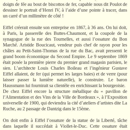
doigts de fée au bout de biscottos de fer, capable nous dit Poulot de
dessiner le portrait d’Henri IV, à l’aide d’une pointe à tracer, dans
un carré d’un millimètre de côté !
Eiffel créerait ensuite son entreprise en 1867, à 36 ans. On lui doit,
à Paris, la passerelle des Buttes-Chaumont, et la coupole de la
synagogue de la rue des Tournelles, et aussi l’ossature du Bon
Marché. Aristide Boucicaut, vendeur puis chef de rayon pour les
châles au Petit-Saint-Thomas de la rue du Bac, avait pressenti le
grand boom économique du Second Empire. Le 9 septembre 1869
était posée la première pierre du premier grand magasin parisien, le
sien. L’architecte Louis Charles Boileau et l’ingénieur Gustave
Eiffel allaient, de fer (qui permet les larges baies) et de verre (pour
laisser passer la lumière naturelle), le construire. Le baron
Haussmann lui fournirait sa clientèle en enrichissant la bourgeoisie.
De chez Eiffel encore la structure métallique du « pavillon de
l’Alimentation et des Vins de la Ville de Bordeaux », à l’Exposition
universelle de 1900, qui deviendra la cité d’ateliers d’artistes dite La
Ruche, au 2 passage de Dantzig dans le 15ème.
On doit enfin à Eiffel l’ossature de la statue de la Liberté, tâche
dans laquelle il succédait à Viollet-le-Duc. Cette ossature était