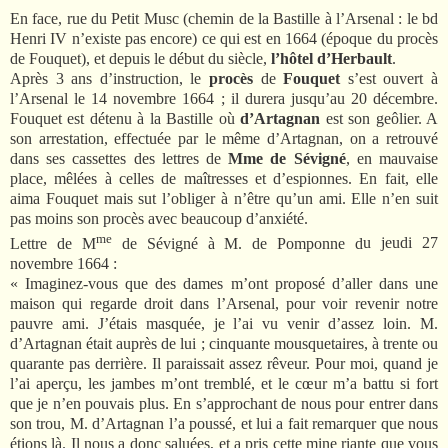
En face, rue du Petit Musc (chemin de la Bastille à l’Arsenal : le bd
Henri IV n’existe pas encore) ce qui est en 1664 (époque du procès
de Fouquet), et depuis le début du siècle,
l’hôtel d’Herbault
.
Après 3 ans d’instruction, le
procès
de
Fouquet
s’est ouvert à
l’Arsenal le 14 novembre 1664 ; il durera jusqu’au 20 décembre.
Fouquet est détenu à la Bastille où
d’Artagnan
est son geôlier. A
son arrestation, effectuée par le même d’Artagnan, on a retrouvé
dans ses cassettes des lettres de
Mme de Sévigné
, en mauvaise
place, mêlées à celles de maîtresses et d’espionnes. En fait, elle
aima Fouquet mais sut l’obliger à n’être qu’un ami. Elle n’en suit
pas moins son procès avec beaucoup d’anxiété.
me
Lettre de M
de Sévigné à M. de Pomponne d
u jeudi 27
novembre 1664 :
« Imaginez-vous que des dames m’ont proposé d’aller dans une
maison qui regarde droit dans l’Arsenal, pour voir revenir notre
pauvre ami. J’étais masquée, je l’ai vu venir d’assez loin. M.
d’Artagnan était auprès de lui ; cinquante mousquetaires, à trente ou
quarante pas derrière. Il paraissait assez rêveur. Pour moi, quand je
l’ai aperçu, les jambes m’ont tremblé, et le cœur m’a battu si fort
que je n’en pouvais plus. En s’approchant de nous pour entrer dans
son trou, M. d’Artagnan l’a poussé, et lui a fait remarquer que nous
étions là. Il nous a donc saluées, et a pris cette mine riante que vous