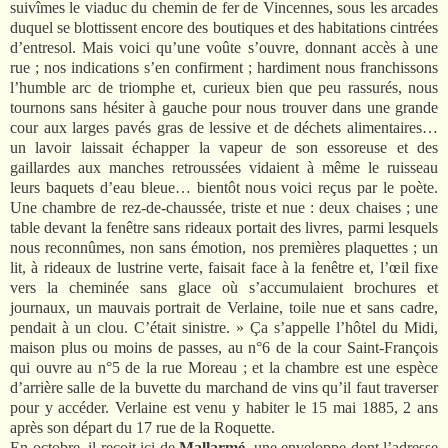
suivîmes le viaduc du chemin de fer de Vincennes, sous les arcades
duquel se blottissent encore des boutiques et des habitations cintrées
d’entresol. Mais voici qu’une voûte s’ouvre, donnant accès à une
rue ; nos indications s’en confirment ; hardiment nous franchissons
l’humble arc de triomphe et, curieux bien que peu rassurés, nous
tournons sans hésiter à gauche pour nous trouver dans une grande
cour aux larges pavés gras de lessive et de déchets alimentaires…
un lavoir laissait échapper la vapeur de son essoreuse et des
gaillardes aux manches retroussées vidaient à même le ruisseau
leurs baquets d’eau bleue… bientôt nous voici reçus par le poète.
Une chambre de rez-de-chaussée, triste et nue : deux chaises ; une
table devant la fenêtre sans rideaux portait des livres, parmi lesquels
nous reconnûmes, non sans émotion, nos premières plaquettes ; un
lit, à rideaux de lustrine verte, faisait face à la fenêtre et, l’œil fixe
vers la cheminée sans glace où s’accumulaient brochures et
journaux, un mauvais portrait de Verlaine, toile nue et sans cadre,
pendait à un clou. C’était sinistre. » Ça s’appelle l’hôtel du Midi,
maison plus ou moins de passes, au n°6 de la cour Saint-François
qui ouvre au n°5 de la rue Moreau ; et la chambre est une espèce
d’arrière salle de la buvette du marchand de vins qu’il faut traverser
pour y accéder. Verlaine est venu y habiter le 15 mai 1885, 2 ans
après son départ du 17 rue de la Roquette.
En octobre, il reçoit ici de
Mallarmé
, une enveloppe dont l’adresse