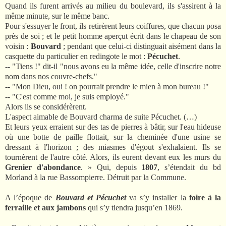
Quand ils furent arrivés au milieu du boulevard, ils s'assirent à la
même minute, sur le même banc.
Pour s'essuyer le front, ils retirèrent leurs coiffures, que chacun posa
près de soi ; et le petit homme aperçut écrit dans le chapeau de son
voisin :
Bouvard
; pendant que celui-ci distinguait aisément dans la
casquette du particulier en redingote le mot :
Pécuchet
.
-- "Tiens !" dit-il "nous avons eu la même idée, celle d'inscrire notre
nom dans nos couvre-chefs."
-- "Mon Dieu, oui ! on pourrait prendre le mien à mon bureau !"
-- "C'est comme moi, je suis employé."
Alors ils se considérèrent.
L'aspect aimable de Bouvard charma de suite Pécuchet. (…)
Et leurs yeux erraient sur des tas de pierres à bâtir, sur l'eau hideuse
où une botte de paille flottait, sur la cheminée d'une usine se
dressant à l'horizon ; des miasmes d'égout s'exhalaient. Ils se
tournèrent de l'autre côté. Alors, ils eurent devant eux les murs du
Grenier d'abondance
. » Qui, depuis
1807
, s’étendait du bd
Morland à la rue Bassompierre. Détruit par la Commune.
A l’époque de
Bouvard et Pécuchet
va s’y installer la
foire à la
ferraille et aux jambons
qui s’y tiendra jusqu’en 1869.