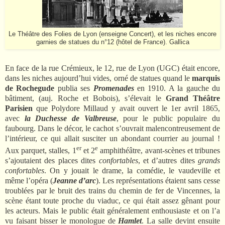
Le Théâtre des Folies de Lyon (enseigne Concert), et les niches encore
garnies de statues du n°12 (hôtel de France). Gallica
En face de la rue Crémieux, le 12, rue de Lyon (UGC) était encore,
dans les niches aujourd’hui vides, orné de statues quand le
marquis
de Rochegude
publia ses
Promenades
en 1910. A la gauche du
bâtiment, (auj. Roche et Bobois), s’élevait le
Grand Théâtre
Parisien
que Polydore Millaud y avait ouvert le 1er avril 1865,
avec
la Duchesse de Valbreuse
, pour le public populaire du
faubourg. Dans le décor, le cachot s’ouvrait malencontreusement de
l’intérieur, ce qui allait susciter un abondant courrier au journal !
er
e
Aux parquet, stalles, 1
et 2
amphithéâtre, avant-scènes et tribunes
s’ajoutaient des places dites
confortables
, et d’autres dites
grands
confortables
. On y jouait le drame, la comédie, le vaudeville et
même l’opéra (
Jeanne d’arc
). Les représentations étaient sans cesse
troublées par le bruit des trains du chemin de fer de Vincennes, la
scène étant toute proche du viaduc, ce qui était assez gênant pour
les acteurs. Mais le public était généralement enthousiaste et on l’a
vu faisant bisser le monologue de
Hamlet
. La salle devint ensuite