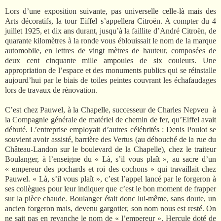
Lors d’une exposition suivante, pas universelle celle-là mais des
Arts décoratifs, la tour Eiffel s’appellera Citroën. A compter du 4
juillet 1925, et dix ans durant, jusqu’à la faillite d’André Citroën, de
quarante kilomètres à la ronde vous éblouissait le nom de la marque
automobile, en lettres de vingt mètres de hauteur, composées de
deux cent cinquante mille ampoules de six couleurs. Une
appropriation de l’espace et des monuments publics qui se réinstalle
aujourd’hui par le biais de toiles peintes couvrant les échafaudages
lors de travaux de rénovation.
C’est chez Pauwel, à la Chapelle, successeur de Charles Nepveu à
la Compagnie générale de matériel de chemin de fer, qu’Eiffel avait
débuté. L’entreprise employait d’autres célébrités : Denis Poulot se
souvient avoir assisté, barrière des Vertus (au débouché de la rue du
Château-Landon sur le boulevard de la Chapelle), chez le traiteur
Boulanger, à l’enseigne du « Là, s’il vous plaît », au sacre d’un
« empereur des pochards et roi des cochons » qui travaillait chez
Pauwel. « Là, s’il vous plaît », c’est l’appel lancé par le forgeron à
ses collègues pour leur indiquer que c’est le bon moment de frapper
sur la pièce chaude. Boulanger était donc lui-même, sans doute, un
ancien forgeron mais, devenu gargotier, son nom nous est resté. On
ne sait pas en revanche le nom de « l’empereur », Hercule doté de