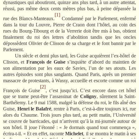
dynastiques qui aboutiront, quinze ans plus tard, à un autre attentat,
réussi, pas même deux cents mètres plus bas, à peine dépassée la
[1]
rue des Blancs-Manteaux.
Condamné par le Parlement, enfermé
dans la tour du Louvre, Pierre de Craon dont l’hôtel, au coin des
rues du Bourg-Tibourg et de la Verrerie doit être mis à bas, obtient
finalement du roi des lettres d’abolition tandis que les oncles
dépossèdent Olivier de Clisson de sa charge et le font bannir par le
Parlement.
Un siècle et demi plus tard, les Guise acquièrent l’ex-hôtel de
Clisson, et
François de Guise
s’inquiète d’abord du maintien de
son alimentation par les eaux de Savies, l’un de ses atouts. Les
autres épisodes sont plus sanglants. Quand Paris, après un premier
massacre de protestants, à Wassy, accueille et escorte comme un roi
[2]
François de Guise
, c’est jusqu’ici. C’est encore dans cet hôtel
que se trame peut-être l’assassinat de
Coligny
, sûrement la Saint-
Barthélemy. Le 9 mai 1588, malgré la défense du roi, le fils aîné des
Guise,
Henri le Balafré
, rentre à Paris, c’est-à-dire toujours ici, rue
alors du Chaume. Trois jours plus tard, au petit matin, l’Université
se couvre de barricades, qui n’arrivent qu’à la mi-journée autour de
son hôtel. Il joue l’étonné : « Je dormais quand tout commença »,
écrira-t-il. « Et en effet, raconte
Michelet
, il se montra le matin à ses