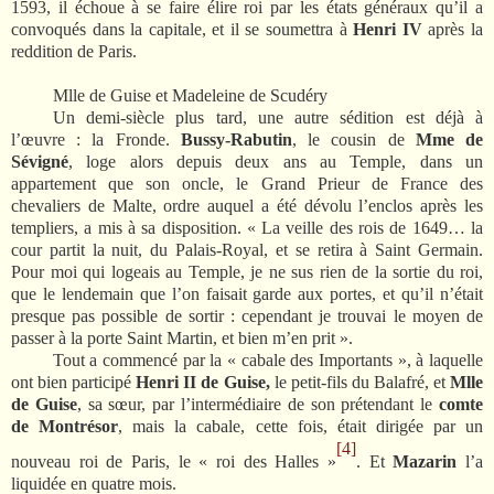
1593, il échoue à se faire élire roi par les états généraux qu’il a
convoqués dans la capitale, et il se soumettra à
Henri IV
après la
reddition de Paris.
Mlle de Guise et Madeleine de Scudéry
Un demi-siècle plus tard, une autre sédition est déjà à
l’œuvre : la Fronde.
Bussy-Rabutin
, le cousin de
Mme de
Sévigné
, loge alors depuis deux ans au Temple, dans un
appartement que son oncle, le Grand Prieur de France des
chevaliers de Malte, ordre auquel a été dévolu l’enclos après les
templiers, a mis à sa disposition. « La veille des rois de 1649… la
cour partit la nuit, du Palais-Royal, et se retira à Saint Germain.
Pour moi qui logeais au Temple, je ne sus rien de la sortie du roi,
que le lendemain que l’on faisait garde aux portes, et qu’il n’était
presque pas possible de sortir : cependant je trouvai le moyen de
passer à la porte Saint Martin, et bien m’en prit ».
Tout a commencé par la « cabale des Importants », à laquelle
ont bien participé
Henri II de Guise,
le petit-fils du Balafré, et
Mlle
de Guise
, sa sœur, par l’intermédiaire de son prétendant le
comte
de Montrésor
, mais la cabale, cette fois, était dirigée par un
[4]
nouveau roi de Paris, le « roi des Halles »
. Et
Mazarin
l’a
liquidée en quatre mois.