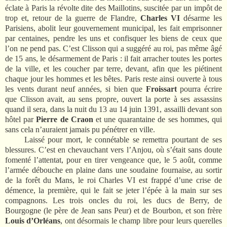
éclate à Paris la révolte dite des Maillotins, suscitée par un impôt de
trop et, retour de la guerre de Flandre,
Charles VI
désarme les
Parisiens, abolit leur gouvernement municipal, les fait emprisonner
par centaines, pendre les uns et confisquer les biens de ceux que
l’on ne pend pas. C’est Clisson qui a suggéré au roi, pas même âgé
de 15 ans, le désarmement de Paris : il fait arracher toutes les portes
de la ville, et les coucher par terre, devant, afin que les piétinent
chaque jour les hommes et les bêtes. Paris reste ainsi ouverte à tous
les vents durant neuf années, si bien que
Froissart
pourra écrire
que Clisson avait, au sens propre, ouvert la porte à ses assassins
quand il sera, dans la nuit du 13 au 14 juin 1391, assailli devant son
hôtel par
Pierre de Craon
et une quarantaine de ses hommes, qui
sans cela n’auraient jamais pu pénétrer en ville.
Laissé pour mort, le connétable se remettra pourtant de ses
blessures. C’est en chevauchant vers l’Anjou, où s’était sans doute
fomenté l’attentat, pour en tirer vengeance que, le 5 août, comme
l’armée débouche en plaine dans une soudaine fournaise, au sortir
de la forêt du Mans, le roi Charles VI est frappé d’une crise de
démence, la première, qui le fait se jeter l’épée à la main sur ses
compagnons. Les trois oncles du roi, les ducs de Berry, de
Bourgogne (le père de Jean sans Peur) et de Bourbon, et son frère
Louis d’Orléans
, ont désormais le champ libre pour leurs querelles