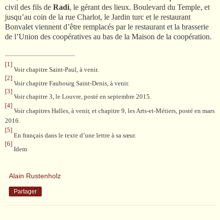
civil des fils de
Radi
, le gérant des lieux. Boulevard du Temple, et
jusqu’au coin de la rue Charlot, le Jardin turc et le restaurant
Bonvalet viennent d’être remplacés par le restaurant et la brasserie
de l’Union des coopératives au bas de la Maison de la coopération.
[1]
Voir chapitre Saint-Paul, à venir.
[2]
Voir chapitre Faubourg Saint-Denis, à venir.
[3]
Voir chapitre 3, le Louvre, posté en septembre 2015.
[4]
Voir chapitres Halles, à venir, et chapitre 9, les Arts-et-Métiers, posté en mars
2016.
[5]
En français dans le texte d’une lettre à sa sœur.
[6]
Idem
Alain Rustenholz
Partager