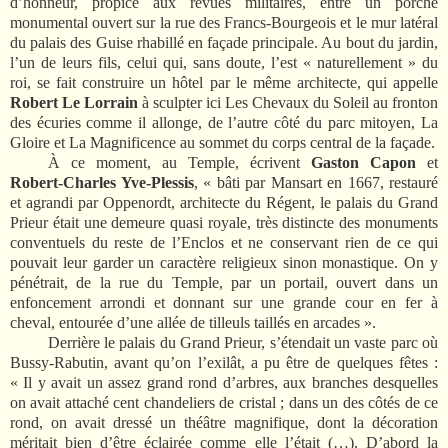
d’honneur, propice aux revues militaires, entre un porche
monumental ouvert sur la rue des Francs-Bourgeois et le mur latéral
du palais des Guise rhabillé en façade principale. Au bout du jardin,
l’un de leurs fils, celui qui, sans doute, l’est « naturellement » du
roi, se fait construire un hôtel par le même architecte, qui appelle
Robert Le Lorrain
à sculpter ici Les Chevaux du Soleil au fronton
des écuries comme il allonge, de l’autre côté du parc mitoyen, La
Gloire et La Magnificence au sommet du corps central de la façade.
À ce moment, au Temple, écrivent
Gaston Capon
et
Robert-Charles Yve-Plessis
, « bâti par Mansart en 1667, restauré
et agrandi par Oppenordt, architecte du Régent, le palais du Grand
Prieur était une demeure quasi royale, très distincte des monuments
conventuels du reste de l’Enclos et ne conservant rien de ce qui
pouvait leur garder un caractère religieux sinon monastique. On y
pénétrait, de la rue du Temple, par un portail, ouvert dans un
enfoncement arrondi et donnant sur une grande cour en fer à
cheval, entourée d’une allée de tilleuls taillés en arcades ».
Derrière le palais du Grand Prieur, s’étendait un vaste parc où
Bussy-Rabutin, avant qu’on l’exilât, a pu être de quelques fêtes :
« Il y avait un assez grand rond d’arbres, aux branches desquelles
on avait attaché cent chandeliers de cristal ; dans un des côtés de ce
rond, on avait dressé un théâtre magnifique, dont la décoration
méritait bien d’être éclairée comme elle l’était (…). D’abord la