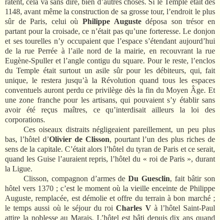
ratent, cela va sans dire, bien d’autres choses. Si le Temple était dès
1148, avant même la construction de sa grosse tour, l’endroit le plus
sûr de Paris, celui où
Philippe Auguste
déposa son trésor en
partant pour la croisade, ce n’était pas qu’une forteresse. Le donjon
et ses tourelles n’y occupaient que l’espace s’étendant aujourd’hui
de la rue Perrée à l’aile nord de la mairie, en recouvrant la rue
Eugène-Spuller et l’angle contigu du square. Pour le reste, l’enclos
du Temple était surtout un asile sûr pour les débiteurs, qui, fait
unique, le restera jusqu’à la Révolution quand tous les espaces
conventuels auront perdu ce privilège dès la fin du Moyen Âge. Et
une zone franche pour les artisans, qui pouvaient s’y établir sans
avoir été reçus maîtres, ce qu’interdisait ailleurs la loi des
corporations.
Ces oiseaux distraits négligeaient pareillement, un peu plus
bas, l’hôtel d’
Olivier de Clisson
, pourtant l’un des plus riches de
sens de la capitale. C’était alors l’hôtel du tyran de Paris et ce serait,
quand les Guise l’auraient repris, l’hôtel du « roi de Paris », durant
la Ligue.
Clisson, compagnon d’armes de
Du Guesclin
, fait bâtir son
hôtel vers 1370 ; c’est le moment où la vieille enceinte de Philippe
Auguste, remplacée, est démolie et offre du terrain à bon marché ;
le temps aussi où le séjour du roi
Charles V
à l’hôtel Saint-Paul
attire la noblesse au Marais. L’hôtel est bâti depuis dix ans quand