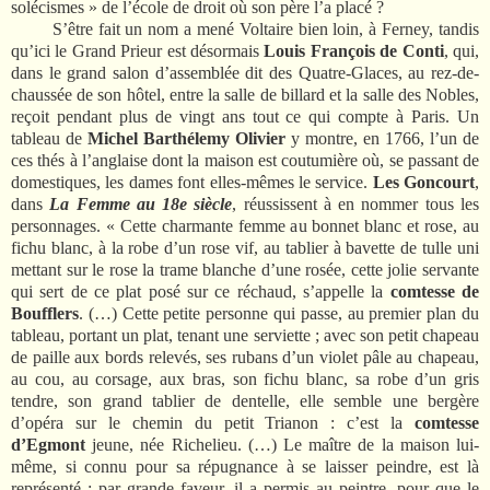
solécismes » de l’école de droit où son père l’a placé ?
S’être fait un nom a mené Voltaire bien loin, à Ferney, tandis
qu’ici le Grand Prieur est désormais
Louis François de Conti
, qui,
dans le grand salon d’assemblée dit des Quatre-Glaces, au rez-de-
chaussée de son hôtel, entre la salle de billard et la salle des Nobles,
reçoit pendant plus de vingt ans tout ce qui compte à Paris. Un
tableau de
Michel Barthélemy Olivier
y montre, en 1766, l’un de
ces thés à l’anglaise dont la maison est coutumière où, se passant de
domestiques, les dames font elles-mêmes le service.
Les Goncourt
,
dans
La Femme au 18e siècle
, réussissent à en nommer tous les
personnages. « Cette charmante femme au bonnet blanc et rose, au
fichu blanc, à la robe d’un rose vif, au tablier à bavette de tulle uni
mettant sur le rose la trame blanche d’une rosée, cette jolie servante
qui sert de ce plat posé sur ce réchaud, s’appelle la
comtesse de
Boufflers
. (…) Cette petite personne qui passe, au premier plan du
tableau, portant un plat, tenant une serviette ; avec son petit chapeau
de paille aux bords relevés, ses rubans d’un violet pâle au chapeau,
au cou, au corsage, aux bras, son fichu blanc, sa robe d’un gris
tendre, son grand tablier de dentelle, elle semble une bergère
d’opéra sur le chemin du petit Trianon : c’est la
comtesse
d’Egmont
jeune, née Richelieu. (…) Le maître de la maison lui-
même, si connu pour sa répugnance à se laisser peindre, est là
représenté : par grande faveur, il a permis au peintre, pour que le