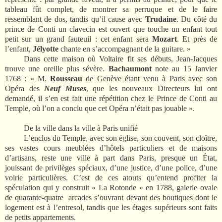
tableau fût complet, de montrer sa perruque et de le faire
ressemblant de dos, tandis qu’il cause avec
Trudaine
. Du côté du
prince de Conti un clavecin est ouvert que touche un enfant tout
petit sur un grand fauteuil : cet enfant sera
Mozart
. Et près de
l’enfant,
Jélyotte
chante en s’accompagnant de la guitare. »
Dans cette maison où Voltaire fit ses débuts, Jean-Jacques
trouve une oreille plus sévère.
Bachaumont
note au 15 Janvier
1768 : « M.
Rousseau
de Genève étant venu à Paris avec son
Opéra des
Neuf Muses
, que les nouveaux Directeurs lui ont
demandé, il s’en est fait une répétition chez le Prince de Conti au
Temple, où l’on a conclu que cet Opéra n’était pas jouable ».
De la ville dans la ville à Paris unifié
L’enclos du Temple, avec son église, son couvent, son cloître,
ses vastes cours meublées d’hôtels particuliers et de maisons
d’artisans, reste une ville à part dans Paris, presque un État,
jouissant de privilèges spéciaux, d’une justice, d’une police, d’une
voirie particulières. C’est de ces atouts qu’entend profiter la
spéculation qui y construit « La Rotonde » en 1788, galerie ovale
de quarante-quatre
arcades s’ouvrant devant des boutiques dont le
logement est à l’entresol, tandis que les étages supérieurs sont faits
de petits appartements.