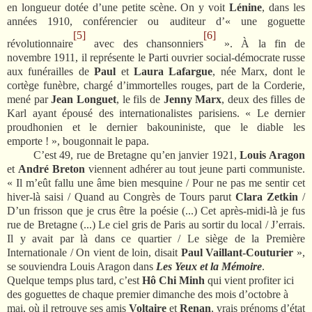
en longueur dotée d’une petite scène. On y voit
Lénine
, dans les
années 1910, conférencier ou auditeur d’« une goguette
[5]
[6]
révolutionnaire
avec des chansonniers
». À la fin de
novembre 1911, il représente le Parti ouvrier social-démocrate russe
aux funérailles de
Paul
et
Laura
Lafargue
, née Marx, dont le
cortège funèbre, chargé d’immortelles rouges, part de la Corderie,
mené par
Jean Longuet
, le fils de
Jenny Marx
, deux des filles de
Karl ayant épousé des internationalistes parisiens. « Le dernier
proudhonien et le dernier bakouniniste, que le diable les
emporte ! », bougonnait le papa.
C’est 49, rue de Bretagne qu’en janvier 1921,
Louis Aragon
et
André Breton
viennent adhérer au tout jeune parti communiste.
« Il m’eût fallu une âme bien mesquine / Pour ne pas me sentir cet
hiver-là saisi / Quand au Congrès de Tours parut
Clara Zetkin
/
D’un frisson que je crus être la poésie (...) Cet après-midi-là je fus
rue de Bretagne (...) Le ciel gris de Paris au sortir du local / J’errais.
Il y avait par là dans ce quartier / Le siège de la Première
Internationale / On vient de loin, disait
Paul Vaillant-Couturier
»,
se souviendra Louis Aragon dans
Les Yeux et la Mémoire
.
Quelque temps plus tard, c’est
Hô Chi Minh
qui vient profiter ici
des goguettes de chaque premier dimanche des mois d’octobre à
mai, où il retrouve ses amis
Voltaire
et
Renan
, vrais prénoms d’état