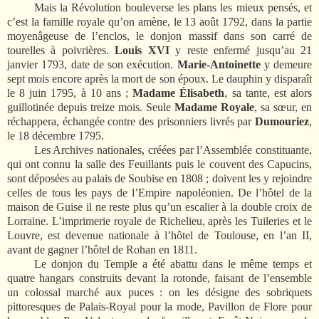
Mais la Révolution bouleverse les plans les mieux pensés, et
c’est la famille royale qu’on amène, le 13 août 1792, dans la partie
moyenâgeuse de l’enclos, le donjon massif dans son carré de
tourelles à poivrières.
Louis XVI
y reste enfermé jusqu’au 21
janvier 1793, date de son exécution.
Marie-Antoinette
y demeure
sept mois encore après la mort de son époux. Le dauphin y disparaît
le 8 juin 1795, à 10 ans ;
Madame Élisabeth
, sa tante, est alors
guillotinée depuis treize mois. Seule
Madame Royale
, sa sœur, en
réchappera, échangée contre des prisonniers livrés par
Dumouriez
,
le 18 décembre 1795.
Les Archives nationales, créées par l’Assemblée constituante,
qui ont connu la salle des Feuillants puis le couvent des Capucins,
sont déposées au palais de Soubise en 1808 ; doivent les y rejoindre
celles de tous les pays de l’Empire napoléonien. De l’hôtel de la
maison de Guise il ne reste plus qu’un escalier à la double croix de
Lorraine. L’imprimerie royale de Richelieu, après les Tuileries et le
Louvre, est devenue nationale à l’hôtel de Toulouse, en l’an II,
avant de gagner l’hôtel de Rohan en 1811.
Le donjon du Temple a été abattu dans le même temps et
quatre hangars construits devant la rotonde, faisant de l’ensemble
un colossal marché aux puces : on les désigne des sobriquets
pittoresques de Palais-Royal pour la mode, Pavillon de Flore pour