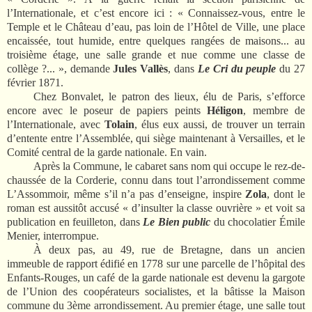
l’Internationale, et c’est encore ici : « Connaissez-vous, entre le
Temple et le Château d’eau, pas loin de l’Hôtel de Ville, une place
encaissée, tout humide, entre quelques rangées de maisons... au
troisième étage, une salle grande et nue comme une classe de
collège ?... », demande
Jules Vallès
, dans
Le Cri du peuple
du 27
février 1871.
Chez Bonvalet, le patron des lieux, élu de Paris, s’efforce
encore avec le poseur de papiers peints
Héligon
, membre de
l’Internationale, avec
Tolain
, élus eux aussi, de trouver un terrain
d’entente entre l’Assemblée, qui siège maintenant à Versailles, et le
Comité central de la garde nationale. En vain.
Après la Commune, le cabaret sans nom qui occupe le rez-de-
chaussée de la Corderie, connu dans tout l’arrondissement comme
L’Assommoir, même s’il n’a pas d’enseigne, inspire
Zola
, dont le
roman est aussitôt accusé « d’insulter la classe ouvrière » et voit sa
publication en feuilleton, dans
Le Bien public
du chocolatier Émile
Menier, interrompue.
À deux pas, au 49, rue de Bretagne, dans un ancien
immeuble de rapport édifié en 1778 sur une parcelle de l’hôpital des
Enfants-Rouges, un café de la garde nationale est devenu la gargote
de l’Union des coopérateurs socialistes, et la bâtisse la Maison
commune du 3ème arrondissement. Au premier étage, une salle tout