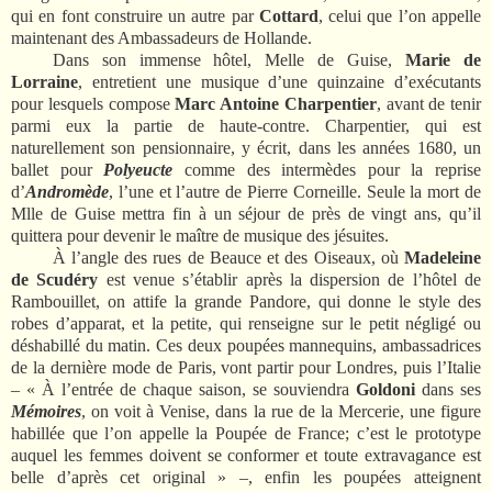
qui en font construire un autre par
Cottard
, celui que l’on appelle
maintenant des Ambassadeurs de Hollande.
Dans son immense hôtel, Melle de Guise,
Marie de
Lorraine
, entretient une musique d’une quinzaine d’exécutants
pour lesquels compose
Marc Antoine Charpentier
, avant de tenir
parmi eux la partie de haute-contre. Charpentier, qui est
naturellement son pensionnaire, y écrit, dans les années 1680, un
ballet pour
Polyeucte
comme des intermèdes pour la reprise
d’
Andromède
, l’une et l’autre de Pierre Corneille. Seule la mort de
Mlle de Guise mettra fin à un séjour de près de vingt ans, qu’il
quittera pour devenir le maître de musique des jésuites.
À l’angle des rues de Beauce et des Oiseaux, où
Madeleine
de Scudéry
est venue s’établir après la dispersion de l’hôtel de
Rambouillet, on attife la grande Pandore, qui donne le style des
robes d’apparat, et la petite, qui renseigne sur le petit négligé ou
déshabillé du matin. Ces deux poupées mannequins, ambassadrices
de la dernière mode de Paris, vont partir pour Londres, puis l’Italie
– « À l’entrée de chaque saison, se souviendra
Goldoni
dans ses
Mémoires
, on voit à Venise, dans la rue de la Mercerie, une figure
habillée que l’on appelle la Poupée de France; c’est le prototype
auquel les femmes doivent se conformer et toute extravagance est
belle d’après cet original » –, enfin les poupées atteignent