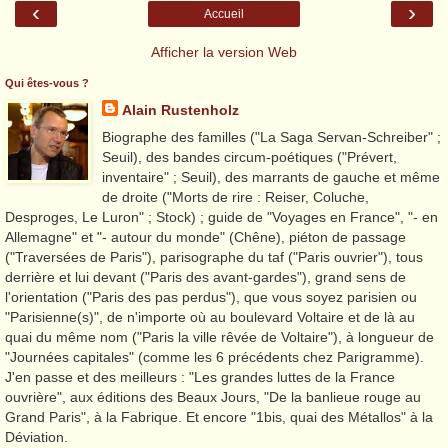
‹
›
Accueil
Afficher la version Web
Qui êtes-vous ?
Alain Rustenholz
Biographe des familles ("La Saga Servan-Schreiber" ;
Seuil), des bandes circum-poétiques ("Prévert,
inventaire" ; Seuil), des marrants de gauche et même
de droite ("Morts de rire : Reiser, Coluche,
Desproges, Le Luron" ; Stock) ; guide de "Voyages en France", "- en
Allemagne" et "- autour du monde" (Chêne), piéton de passage
("Traversées de Paris"), parisographe du taf ("Paris ouvrier"), tous
derrière et lui devant ("Paris des avant-gardes"), grand sens de
l'orientation ("Paris des pas perdus"), que vous soyez parisien ou
"Parisienne(s)", de n'importe où au boulevard Voltaire et de là au
quai du même nom ("Paris la ville rêvée de Voltaire"), à longueur de
"Journées capitales" (comme les 6 précédents chez Parigramme).
J'en passe et des meilleurs : "Les grandes luttes de la France
ouvrière", aux éditions des Beaux Jours, "De la banlieue rouge au
Grand Paris", à la Fabrique. Et encore "1bis, quai des Métallos" à la
Déviation.