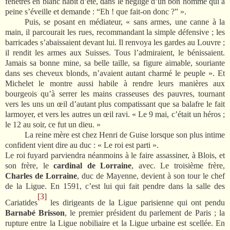
fenêtres en blanc habit d’été, dans le négligé d’un bon homme qui à
peine s’éveille et demande : “Eh ! que fait-on donc ?” ».
Puis, se posant en médiateur, « sans armes, une canne à la
main, il parcourait les rues, recommandant la simple défensive ; les
barricades s’abaissaient devant lui. Il renvoya les gardes au Louvre ;
il rendit les armes aux Suisses. Tous l’admiraient, le bénissaient.
Jamais sa bonne mine, sa belle taille, sa figure aimable, souriante
dans ses cheveux blonds, n’avaient autant charmé le peuple ». Et
Michelet le montre aussi habile à rendre leurs manières aux
bourgeois qu’à serrer les mains crasseuses des pauvres, tournant
vers les uns un œil d’autant plus compatissant que sa balafre le fait
larmoyer, et vers les autres un œil ravi. « Le 9 mai, c’était un héros ;
le 12 au soir, ce fut un dieu. »
La reine mère est chez Henri de Guise lorsque son plus intime
confident vient dire au duc : « Le roi est parti ».
Le roi fuyard parviendra néanmoins à le faire assassiner, à Blois, et
son frère, le
cardinal de Lorraine
, avec. Le troisième frère,
Charles de Lorraine
, duc de Mayenne, devient à son tour le chef
de la Ligue. En 1591, c’est lui qui fait pendre dans la salle des
[3]
Cariatides
les dirigeants de la Ligue parisienne qui ont pendu
Barnabé Brisson
, le premier président du parlement de Paris ; la
rupture entre la Ligue nobiliaire et la Ligue urbaine est scellée. En