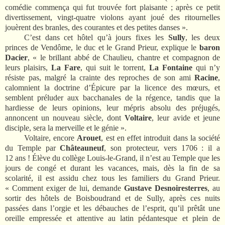
comédie commença qui fut trouvée fort plaisante ; après ce petit
divertissement, vingt-quatre violons ayant joué des ritournelles
jouèrent des branles, des courantes et des petites danses ».
C’est dans cet hôtel qu’à jours fixes les
Sully
, les deux
princes de Vendôme, le duc et le Grand Prieur, explique le
baron
Dacier
, « le brillant abbé de Chaulieu, chantre et compagnon de
leurs plaisirs,
La Fare
, qui suit le torrent,
La Fontaine
qui n’y
résiste pas, malgré la crainte des reproches de son ami
Racine
,
calomnient la doctrine d’Épicure par la licence des mœurs, et
semblent préluder aux bacchanales de la régence, tandis que la
hardiesse de leurs opinions, leur mépris absolu des préjugés,
annoncent un nouveau siècle, dont
Voltaire
, leur avide et jeune
disciple, sera la merveille et le génie ».
Voltaire, encore
Arouet
, est en effet introduit dans la société
du Temple par
Châteauneuf
, son protecteur, vers 1706 : il a
12 ans ! Élève du collège Louis-le-Grand, il n’est au Temple que les
jours de congé et durant les vacances, mais, dès la fin de sa
scolarité, il est assidu chez tous les familiers du Grand Prieur.
« Comment exiger de lui, demande
Gustave Desnoiresterres
, au
sortir des hôtels de Boisboudrand et de Sully, après ces nuits
passées dans l’orgie et les débauches de l’esprit, qu’il prêtât une
oreille empressée et attentive au latin pédantesque et plein de