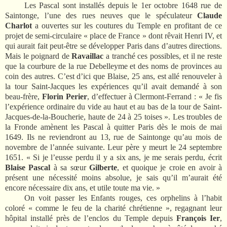
Les Pascal sont installés depuis le 1er octobre 1648 rue de
Saintonge, l’une des rues neuves que le spéculateur
Claude
Charlot
a ouvertes sur les coutures du Temple en profitant de ce
projet de semi-circulaire « place de France » dont rêvait Henri IV, et
qui aurait fait peut-être se développer Paris dans d’autres directions.
Mais le poignard de
Ravaillac
a tranché ces possibles, et il ne reste
que la courbure de la rue Debelleyme et des noms de provinces au
coin des autres. C’est d’ici que Blaise, 25 ans, est allé renouveler à
la tour Saint-Jacques les expériences qu’il avait demandé à son
beau-frère,
Florin Perier
, d’effectuer à Clermont-Ferrand : « Je fis
l’expérience ordinaire du vide au haut et au bas de la tour de Saint-
Jacques-de-la-Boucherie, haute de 24 à 25 toises ». Les troubles de
la Fronde amènent les Pascal à quitter Paris dès le mois de mai
1649. Ils ne reviendront au 13, rue de Saintonge qu’au mois de
novembre de l’année suivante. Leur père y meurt le 24 septembre
1651. « Si je l’eusse perdu il y a six ans, je me serais perdu, écrit
Blaise Pascal
à sa sœur
Gilberte
, et quoique je croie en avoir à
présent une nécessité moins absolue, je sais qu’il m’aurait été
encore nécessaire dix ans, et utile toute ma vie. »
On voit passer les Enfants rouges, ces orphelins à l’habit
coloré « comme le feu de la charité chrétienne », regagnant leur
hôpital installé près de l’enclos du Temple depuis
François Ier
,