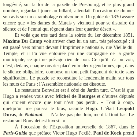
longévité, sur la foi de la gazette de Presbourg, et le plus grand
nombre, regardant jouer au billard, attendait l’occasion de donner
son avis sur un carambolage équivoque ». Un guide de 1830 assure
encore que « les dames du Marais y viennent pour se distraire du
silence et de l’ennui qui règnent dans leur quartier désert ».
Et voilà que très tard dans la soirée du 1er décembre 1851,
Maxime Du Camp
voit arriver chez lui un ami, très préoccupé : il
est passé vers minuit devant l’Imprimerie nationale, rue Vieille-du-
Temple, et il l’a vue entourée par une compagnie de la garde
municipale, ce qui ne présage rien de bon. Ce qu’il n’a pu voir,
c’est, dedans, chaque ouvrier placé entre deux gendarmes, qui, dans
le silence obligatoire, compose un tout petit fragment de texte sans
signification. Le puzzle se reconstitue le lendemain matin sur tous
les murs de Paris : l’Assemblée nationale est dissoute.
Le restaurant Bonvalet est à côté du Jardin turc. C’est là que
Hugo a rendez-vous avec
Michel de Bourges
et d’autres députés
qui croient encore que tout n’est pas perdu. « Tout à coup,
quelqu’un me poussa le bras, raconte Hugo. C’était
Léopold
Duras
, du
National
. — N’allez pas plus loin, me dit-il tout bas. Le
restaurant Bonvalet est investi. »
À l’occasion de l’Exposition universelle de 1867, dans le
Paris-Guide
que préface Victor Hugo l’exilé,
Paul de Kock
prend