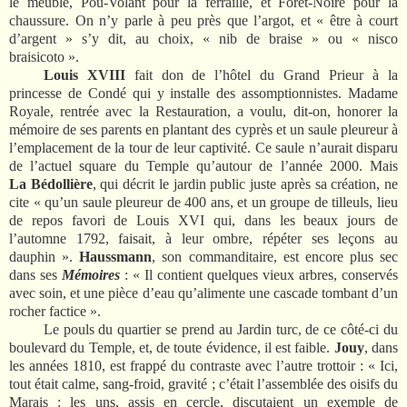
le meuble, Pou-Volant pour la ferraille, et Forêt-Noire pour la
chaussure. On n’y parle à peu près que l’argot, et « être à court
d’argent » s’y dit, au choix, « nib de braise » ou « nisco
braisicoto ».
Louis XVIII
fait don de l’hôtel du Grand Prieur à la
princesse de Condé qui y installe des assomptionnistes. Madame
Royale, rentrée avec la Restauration, a voulu, dit-on, honorer la
mémoire de ses parents en plantant des cyprès et un saule pleureur à
l’emplacement de la tour de leur captivité. Ce saule n’aurait disparu
de l’actuel square du Temple qu’autour de l’année 2000. Mais
La Bédollière
, qui décrit le jardin public juste après sa création, ne
cite « qu’un saule pleureur de 400 ans, et un groupe de tilleuls, lieu
de repos favori de Louis XVI qui, dans les beaux jours de
l’automne 1792, faisait, à leur ombre, répéter ses leçons au
dauphin ».
Haussmann
, son commanditaire, est encore plus sec
dans ses
Mémoires
: « Il contient quelques vieux arbres, conservés
avec soin, et une pièce d’eau qu’alimente une cascade tombant d’un
rocher factice ».
Le pouls du quartier se prend au Jardin turc, de ce côté-ci du
boulevard du Temple, et, de toute évidence, il est faible.
Jouy
, dans
les années 1810, est frappé du contraste avec l’autre trottoir : « Ici,
tout était calme, sang-froid, gravité ; c’était l’assemblée des oisifs du
Marais : les uns, assis en cercle, discutaient un exemple de