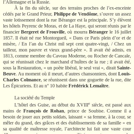
l’Allemagne et la Russie.
À la fin du siècle, sur des terrains proches de l’ex-enceinte
cédés par le Grand Prieur,
Philippe de Vendôme
, s’ouvre un assez
vaste lotissement dont la rue Béranger est la principale. S’y élèvent
les hôtels Peyrenc de Moras, et de La Haye, qui seront réunis par le
financier
Bergeret de Frouville
, où mourra
Béranger
le 16 juillet
1857. Il était né rue Montorgueil, « Dans ce Paris plein d’or et de
misère, / En l’an du Christ mil sept cent quatre-vingt, / Chez un
tailleur, mon pauvre et vieux grand-père ». Il avait été admis, en
1813, comme membre du Caveau Moderne, ou Rocher de Cancale,
qui se réunissait chez le marchand d’huîtres de la rue ; il avait été,
sous la Restauration, « un poète libéral, le seul vrai », dirait
Sainte-
Beuve
. Au moment où il meurt, d’autres chansonniers, dont
Louis-
Charles Colmance
, se réunissent dans une goguette de la rue, dite
Les Épicuriens. Et au n° 10 habite
Frédérick Lemaître
.
La société du Temple
e
L’hôtel des Guise, au début du XVIII
siècle, est passé aux
mains de
François de Rohan
, prince de Soubise. Comme il a
besoin de jouer aux petits soldats, laissant « sa femme, à la cour, se
mêler du grand, des grâces et des établissements de sa famille » en
sa qualité de maîtresse royale, l’architecte lui fait une vaste cour