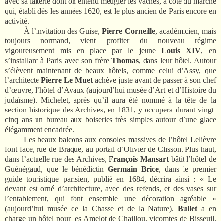
avec sa laiterie dont on entend meugler les vaches, à côté du marché
qui, établi dès les années 1620, est le plus ancien de Paris encore en
activité.
À l’invitation des Guise,
Pierre Corneille
, académicien, mais
toujours normand, vient profiter du nouveau régime
vigoureusement mis en place par le jeune
Louis XIV
, en
s’installant à Paris avec son frère
Thomas
, dans leur hôtel. Autour
s’élèvent maintenant de beaux hôtels, comme celui d’Assy, que
l’architecte
Pierre Le Muet
achève juste avant de passer à son chef
d’œuvre, l’hôtel d’Avaux (aujourd’hui musée d’Art et d’Histoire du
judaïsme). Michelet, après qu’il aura été nommé à la tête de la
section historique des Archives, en 1831, y occupera durant vingt-
cinq ans un bureau aux boiseries très simples autour d’une glace
élégamment encadrée.
Les beaux balcons aux consoles massives de l’hôtel Lelièvre
font face, rue de Braque, au portail d’Olivier de Clisson. Plus haut,
dans l’actuelle rue des Archives,
François Mansart
bâtit l’hôtel de
Guénégaud, que le bénédictin
Germain Brice
, dans le premier
guide touristique parisien, publié en 1684, décrira ainsi : « Le
devant est orné d’architecture, avec des refends, et des vases sur
l’entablement, qui font ensemble une décoration agréable »
(aujourd’hui musée de la Chasse et de la Nature).
Bullet
a en
charge un hôtel pour les Amelot de Chaillou, vicomtes de Bisseuil,