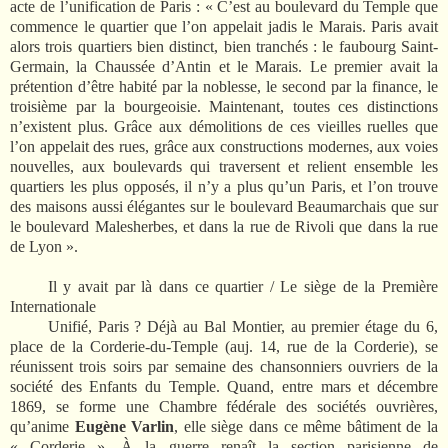
acte de l’unification de Paris : « C’est au boulevard du Temple que
commence le quartier que l’on appelait jadis le Marais. Paris avait
alors trois quartiers bien distinct, bien tranchés : le faubourg Saint-
Germain, la Chaussée d’Antin et le Marais. Le premier avait la
prétention d’être habité par la noblesse, le second par la finance, le
troisième par la bourgeoisie. Maintenant, toutes ces distinctions
n’existent plus. Grâce aux démolitions de ces vieilles ruelles que
l’on appelait des rues, grâce aux constructions modernes, aux voies
nouvelles, aux boulevards qui traversent et relient ensemble les
quartiers les plus opposés, il n’y a plus qu’un Paris, et l’on trouve
des maisons aussi élégantes sur le boulevard Beaumarchais que sur
le boulevard Malesherbes, et dans la rue de Rivoli que dans la rue
de Lyon ».
Il y avait par là dans ce quartier / Le siège de la Première
Internationale
Unifié, Paris ? Déjà au Bal Montier, au premier étage du 6,
place de la Corderie-du-Temple (auj. 14, rue de la Corderie), se
réunissent trois soirs par semaine des chansonniers ouvriers de la
société des Enfants du Temple. Quand, entre mars et décembre
1869, se forme une Chambre fédérale des sociétés ouvrières,
qu’anime
Eugène Varlin
, elle siège dans ce même bâtiment de la
« Corderie ». À la guerre renaît la section parisienne de