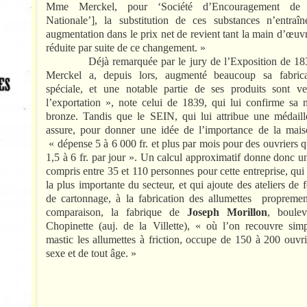
Mme Merckel, pour ‘Société d’Encouragement de l’
Nationale’], la substitution de ces substances n’entraî
augmentation dans le prix net de revient tant la main d’œuvr
réduite par suite de ce changement. »
Déjà remarquée par le jury de l’Exposition de 18
Merckel a, depuis lors, augmenté beaucoup sa fabrica
spéciale, et une notable partie de ses produits sont v
l’exportation », note celui de 1839, qui lui confirme sa 
bronze. Tandis que le SEIN, qui lui attribue une médaill
assure, pour donner une idée de l’importance de la mais
« dépense 5 à 6 000 fr. et plus par mois pour des ouvriers q
1,5 à 6 fr. par jour ». Un calcul approximatif donne donc u
compris entre 35 et 110 personnes pour cette entreprise, qui
la plus importante du secteur, et qui ajoute des ateliers de f
de cartonnage, à la fabrication des allumettes propremen
comparaison, la fabrique de
Joseph Morillon
, boule
Chopinette (auj. de la Villette), « où l’on recouvre si
mastic les allumettes à friction, occupe de 150 à 200 ouvri
sexe et de tout âge. »