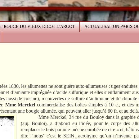
T ROUGE DU VIEUX DICO : L'ARGOT
ACTUALISATION PARIS O
1830, les allumettes ne sont guère auto-allumeuses : tiges enduites 
onnet d’amiante imprégnée d’acide sulfurique et elles s’enflamment aussi
tes aussi de cuisine), recouvertes de sulfure d’antimoine et de chlorate
er.
Mme Merckel
commercialise des boites simples à 10 c., et des 
entant une bougie allumée, qui peuvent aller jusqu’à 60 fr. et au delà.
Mme Merckel, 34 rue du Bouloy dans la graphie de
(auj. Bouloi), a d’abord eu l’idée, pour le corps des all
remplacer le bois par une mèche enrobée de cire « et, hâtons
dire [‘nous’ c’est le SEIN, acronyme qu’on n’invente pa