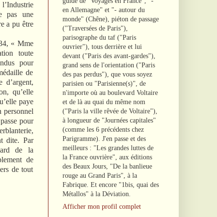
guide de "Voyages en France", "-
Industrie
en Allemagne" et "- autour du
ne pas une
monde" (Chêne), piéton de passage
e a pu être
("Traversées de Paris"),
parisographe du taf ("Paris
34, « Mme
ouvrier"), tous derrière et lui
tion toute
devant ("Paris des avant-gardes"),
endus pour
grand sens de l'orientation ("Paris
médaille de
des pas perdus"), que vous soyez
e d’argent,
parisien ou "Parisienne(s)", de
on, qu’elle
n'importe où au boulevard Voltaire
u’elle paye
et de là au quai du même nom
n personnel
("Paris la ville rêvée de Voltaire"),
à longueur de "Journées capitales"
 passe pour
(comme les 6 précédents chez
erblanterie,
Parigramme). J'en passe et des
t dite. Par
meilleurs : "Les grandes luttes de
vard de la
la France ouvrière", aux éditions
mplement de
des Beaux Jours, "De la banlieue
ers de tout
rouge au Grand Paris", à la
Fabrique. Et encore "1bis, quai des
Métallos" à la Déviation.
Afficher mon profil complet