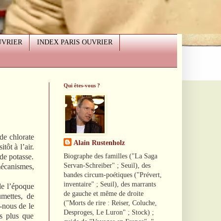
UVRIER
INDEX PARIS OUVRIER
Qui êtes-vous ?
de chlorate
Alain Rustenholz
tôt à l’air.
Biographe des familles ("La Saga
 de potasse.
Servan-Schreiber" ; Seuil), des
mécanismes,
bandes circum-poétiques ("Prévert,
inventaire" ; Seuil), des marrants
 l’époque
de gauche et même de droite
umettes, de
("Morts de rire : Reiser, Coluche,
-nous de le
Desproges, Le Luron" ; Stock) ;
s plus que