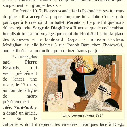
simplement le « groupe des six ».
En février 1917, Picasso scandalise la Rotonde et ses fumeurs
de pipe : il a accepté la proposition, que lui a faite Cocteau, de
participer à la création d’un ballet,
Parade
. « Le pire fut que nous
dûmes rejoindre
Serge de Diaghilev
à Rome et que le code cubiste
interdisait tout autre voyage que celui du Nord-Sud entre la place
des Abbesses et le boulevard Raspail », ironisera Cocteau.
Modigliani est allé habiter 3 rue Joseph Bara chez Zborowski,
auquel il cède sa production pour quinze francs par jour.
Un mois plus
tard,
Pierre
Reverdy
, qui
vient précisément
de lancer une
revue, le 15 mars,
au nom de la ligne
de métro
précédemment
citée,
Nord-Sud
, y
a donné un article,
Gino Severini, vers 1917
« Sur le
cubisme », dont il reprend les envolées théoriques face à Diego