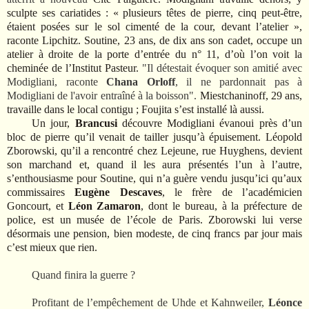
sculpte ses cariatides : « plusieurs têtes de pierre, cinq peut-être,
étaient posées sur le sol cimenté de la cour, devant l’atelier »,
raconte Lipchitz. Soutine, 23 ans, de dix ans son cadet, occupe un
atelier à droite de la porte d’entrée du n° 11, d’où l’on voit la
cheminée de l’Institut Pasteur.
"Il détestait évoquer son amitié avec
Modigliani, raconte
Chana Orloff
, il ne pardonnait pas à
Modigliani de l'avoir entraîné à la boisson".
Miestchaninoff, 29 ans,
travaille dans le local contigu ; Foujita s’est installé là aussi.
Un jour,
Brancusi
découvre Modigliani évanoui près d’un
bloc de pierre qu’il venait de tailler jusqu’à épuisement. Léopold
Zborowski, qu’il a rencontré chez Lejeune, rue Huyghens, devient
son marchand et, quand il les aura présentés l’un à l’autre,
s’enthousiasme pour Soutine, qui n’a guère vendu jusqu’ici qu’aux
commissaires
Eugène Descaves
, le frère de l’académicien
Goncourt, et
Léon Zamaron
, dont le bureau, à la préfecture de
police, est un musée de l’école de Paris. Zborowski lui verse
désormais une pension, bien modeste, de cinq francs par jour mais
c’est mieux que rien.
Quand finira la guerre ?
Profitant de l’empêchement de Uhde et Kahnweiler,
Léonce