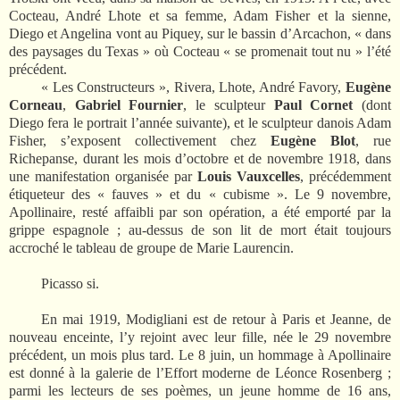
Cocteau, André Lhote et sa femme, Adam Fisher et la sienne,
Diego et Angelina vont au Piquey, sur le bassin d’Arcachon, « dans
des paysages du Texas » où Cocteau « se promenait tout nu » l’été
précédent.
« Les Constructeurs », Rivera, Lhote, André Favory,
Eugène
Corneau
,
Gabriel Fournier
, le sculpteur
Paul Cornet
(dont
Diego fera le portrait l’année suivante), et le sculpteur danois Adam
Fisher, s’exposent collectivement chez
Eugène Blot
, rue
Richepanse, durant les mois d’octobre et de novembre 1918, dans
une manifestation organisée par
Louis Vauxcelles
, précédemment
étiqueteur des « fauves » et du « cubisme ».
Le 9 novembre,
Apollinaire, resté affaibli par son opération, a été emporté par la
grippe espagnole ; au-dessus de son lit de mort était toujours
accroché le tableau de groupe de Marie Laurencin.
Picasso si.
En mai 1919, Modigliani est de retour à Paris et Jeanne, de
nouveau enceinte, l’y rejoint avec leur fille, née le 29 novembre
précédent, un mois plus tard. Le 8 juin, un hommage à Apollinaire
est donné à la galerie de l’Effort moderne de Léonce Rosenberg ;
parmi les lecteurs de ses poèmes, un jeune homme de 16 ans,