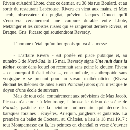
Rivera et André Lhote, chez ce dernier, au 38 bis rue Boulard, et au
sortir du restaurant Lapérouse. Rivera en vient aux mains, et Max
Jacob, observateur du pugilat, prévient Jacques Doucet qu’il
s’ensuivra certainement une coupure durable entre Lhote,
Metzinger et les cubistes russes qui se rangeront derrière Rivera, et
Braque, Gris, Picasso qui soutiendront Reverdy.
L’homme n’était qu’un bourgeois qui va à la messe.
« L’affaire Rivera » est portée en place publique et, au
numéro 3 de
Nord-Sud
, le 15 mai, Reverdy signe
Une nuit dans la
plain
e
, conte dans lequel on reconnaît sans peine le glouton Rivera
– ce pourquoi il était obèse –, en cannibale, « anthropoïde sans
vergogne » se prenant pour un savant mathématicien (Rivera
étudiait les théories de Jules-Henri Poincaré) alors qu’il n’est que le
doyen d’une école de suiveurs.
Mais de tout cela, contrairement aux prévisions de Max Jacob,
Picasso n’a cure : à Montrouge, il brosse le rideau de scène de
Parade
, pastiche de la peinture rudimentaire qui décore les
baraques foraines : écuyères, Arlequin, jongleurs et guitariste. La
première du ballet de Cocteau, au Châtelet, a lieu le 18 mai 1917 ;
tout Montparnasse est là, les peintres en chandail et veste d’ouvrier