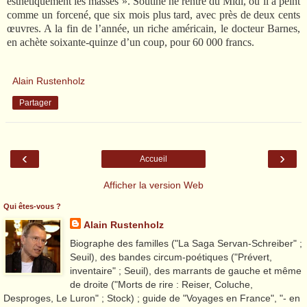
esthétiquement les masses ». Soutine ne rentre du Midi, où il a peint
comme un forcené, que six mois plus tard, avec près de deux cents
œuvres. A la fin de l’année, un riche américain, le docteur Barnes,
en achète soixante-quinze d’un coup, pour 60 000 francs.
Alain Rustenholz
Partager
‹
›
Accueil
Afficher la version Web
Qui êtes-vous ?
Alain Rustenholz
Biographe des familles ("La Saga Servan-Schreiber" ;
Seuil), des bandes circum-poétiques ("Prévert,
inventaire" ; Seuil), des marrants de gauche et même
de droite ("Morts de rire : Reiser, Coluche,
Desproges, Le Luron" ; Stock) ; guide de "Voyages en France", "- en