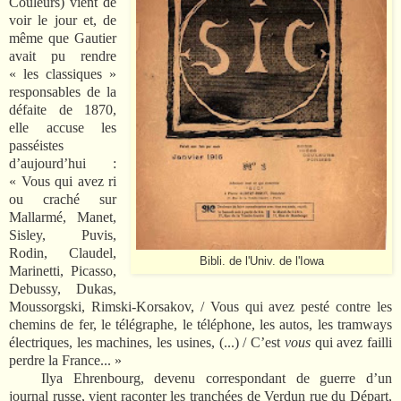
Couleurs) vient de
voir le jour et, de
même que Gautier
avait pu rendre
« les classiques »
responsables de la
défaite de 1870,
elle accuse les
passéistes
d’aujourd’hui :
« Vous qui avez ri
ou craché sur
Mallarmé, Manet,
Sisley, Puvis,
Rodin, Claudel,
Bibli. de l'Univ. de l'Iowa
Marinetti, Picasso,
Debussy, Dukas,
Moussorgski, Rimski-Korsakov, / Vous qui avez pesté contre les
chemins de fer, le télégraphe, le téléphone, les autos, les tramways
électriques, les machines, les usines, (...) / C’est
vous
qui avez failli
perdre la France... »
Ilya Ehrenbourg, devenu correspondant de guerre d’un
journal russe, vient raconter les tranchées de Verdun rue du Départ,