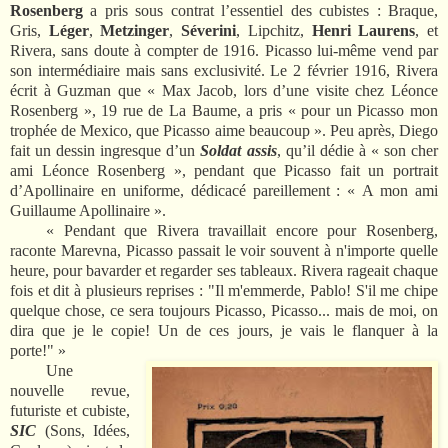
Rosenberg
a pris sous contrat l’essentiel des cubistes : Braque,
Gris,
Léger
,
Metzinger
,
Séverini
, Lipchitz,
Henri Laurens
, et
Rivera, sans doute à compter de 1916. Picasso lui-même vend par
son intermédiaire mais sans exclusivité. Le 2 février 1916, Rivera
écrit à Guzman que « Max Jacob, lors d’une visite chez Léonce
Rosenberg », 19 rue de La Baume, a pris « pour un Picasso mon
trophée de Mexico, que Picasso aime beaucoup ». Peu après, Diego
fait un dessin ingresque d’un
Soldat assis
, qu’il dédie à « son cher
ami Léonce Rosenberg », pendant que Picasso fait un portrait
d’Apollinaire en uniforme, dédicacé pareillement : « A mon ami
Guillaume Apollinaire ».
« Pendant que Rivera travaillait encore pour Rosenberg,
raconte Marevna, Picasso passait le voir souvent à n'importe quelle
heure, pour bavarder et regarder ses tableaux. Rivera rageait chaque
fois et dit à plusieurs reprises : "Il m'emmerde, Pablo! S'il me chipe
quelque chose, ce sera toujours Picasso, Picasso... mais de moi, on
dira que je le copie! Un de ces jours, je vais le flanquer à la
porte!" »
Une
nouvelle revue,
futuriste et cubiste,
SIC
(Sons, Idées,