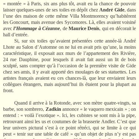
« montée » à Paris, six ans plus tôt, avait eu la chance de pouvoir
laisser quelques-unes de ses toiles en dépôt chez
André Gide
, dans
l’une des maison de cette même Villa Montmorency qu’habitèrent
les Goncourt, mais avenue des Sycomores. Là, elles avaient voisiné
avec
l’Hommage à Cézanne
, de
Maurice Denis
, qui en décorait le
hall d’entrée.
Si, sur six toiles qu’avaient présentées cette année-là André
Lhote au Salon d’Automne on ne lui en avait pris qu’une, la moins
caractéristique, il exposait aux murs de l’appartement des Rivière,
24 rue Dauphine, pour lesquels il avait fait aussi un lit de bois
sculpté, sans compter qu’à l’occasion de la première visite de Gide
chez ses amis, il y avait apporté des moulages de ses statuettes. Les
artistes français avaient eu ces chances-là, que leur enviaient leurs
collègues étrangers, mais aujourd’hui ils étaient pour la plupart au
front.
Quand il arrive à la Rotonde, avec son mètre quatre-vingts, sa
barbe, son sombrero,
Zadkin
annonce « le vaquero mexicain » ; on
entend : « voilà l’exotique ». Ici, les cubistes se sont mis à la pipe,
retrouvant ainsi les us et coutumes de la brasserie Andler. C’est que
leur univers pictural s’est à ce point rétréci, qui se limite à ce qui
peut « tenir sur une table de café » qu’un objet de plus n’y est pas