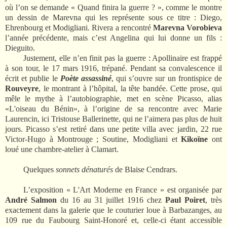
où l’on se demande « Quand finira la guerre ? », comme le montre
un dessin de Marevna qui les représente sous ce titre : Diego,
Ehrenbourg et Modigliani. Rivera a rencontré
Marevna Vorobieva
l’année précédente, mais c’est Angelina qui lui donne un fils :
Dieguito.
Justement, elle n’en finit pas la guerre : Apollinaire est frappé
à son tour, le 17 mars 1916, trépané. Pendant sa convalescence il
écrit et publie le
Poète assassiné
, qui s’ouvre sur un frontispice de
Rouveyre
, le montrant à l’hôpital, la tête bandée. Cette prose, qui
mêle le mythe à l’autobiographie, met en scène Picasso, alias
«L'oiseau du Bénin», à l’origine de sa rencontre avec Marie
Laurencin, ici Tristouse Ballerinette, qui ne l’aimera pas plus de huit
jours. Picasso s’est retiré dans une petite villa avec jardin, 22 rue
Victor-Hugo à Montrouge ; Soutine, Modigliani et
Kikoïne
ont
loué une chambre-atelier à Clamart.
Quelques
sonnets dénaturés
de Blaise Cendrars.
L’exposition « L'Art Moderne en France » est organisée par
André Salmon
du 16 au 31 juillet 1916 chez
Paul Poiret
, très
exactement dans la galerie que le couturier loue à Barbazanges, au
109 rue du Faubourg Saint-Honoré et, celle-ci étant accessible