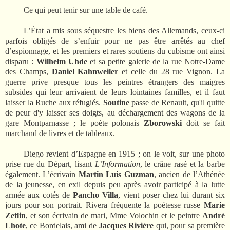
Ce qui peut tenir sur une table de café.
L’État a mis sous séquestre les biens des Allemands, ceux-ci
parfois obligés de s’enfuir pour ne pas être arrêtés au chef
d’espionnage, et les premiers et rares soutiens du cubisme ont ainsi
disparu :
Wilhelm Uhde
et sa petite galerie de la rue Notre-Dame
des Champs,
Daniel Kahnweiler
et celle du 28 rue Vignon. La
guerre prive presque tous les peintres étrangers des maigres
subsides qui leur arrivaient de leurs lointaines familles, et il faut
laisser la Ruche aux réfugiés.
Soutine
passe de Renault, qu'il quitte
de peur d'y laisser ses doigts, au déchargement des wagons de la
gare Montparnasse ; le poète polonais
Zborowski
doit se fait
marchand de livres et de tableaux.
Diego revient d’Espagne en 1915 ; on le voit, sur une photo
prise rue du Départ, lisant
L’Information
, le crâne rasé et la barbe
également. L’écrivain
Martin Luis Guzman
, ancien de l’Athénée
de la jeunesse, en exil depuis peu après avoir participé à la lutte
armée aux cotés de
Pancho Villa
, vient poser chez lui durant six
jours pour son portrait. Rivera fréquente la poétesse russe
Marie
Zetlin
, et son écrivain de mari, Mme Volochin et le peintre
André
Lhote
, ce Bordelais, ami de
Jacques Rivière
qui, pour sa première