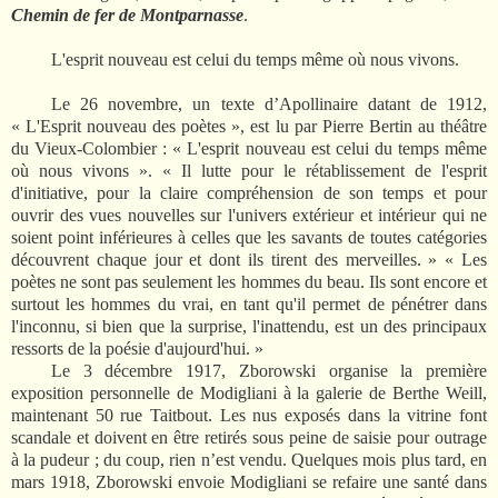
Chemin de fer de Montparnasse
.
L'esprit nouveau est celui du temps même où nous vivons.
Le 26 novembre, un texte d’Apollinaire datant de 1912,
« L'Esprit nouveau des poètes », est lu par Pierre Bertin au théâtre
du Vieux-Colombier : « L'esprit nouveau est celui du temps même
où nous vivons ». « Il lutte pour le rétablissement de l'esprit
d'initiative, pour la claire compréhension de son temps et pour
ouvrir des vues nouvelles sur l'uni­vers extérieur et intérieur qui ne
soient point inférieures à celles que les savants de toutes catégories
décou­vrent chaque jour et dont ils tirent des merveilles. » « Les
poètes ne sont pas seulement les hommes du beau. Ils sont encore et
surtout les hommes du vrai, en tant qu'il permet de pénétrer dans
l'in­connu, si bien que la surprise, l'inattendu, est un des principaux
ressorts de la poésie d'aujourd'hui. »
Le 3 décembre 1917, Zborowski organise la première
exposition personnelle de Modigliani à la galerie de Berthe Weill,
maintenant 50 rue Taitbout. Les nus exposés dans la vitrine font
scandale et doivent en être retirés sous peine de saisie pour outrage
à la pudeur ; du coup, rien n’est vendu. Quelques mois plus tard, en
mars 1918, Zborowski envoie Modigliani se refaire une santé dans