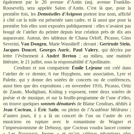
également par le 26 avenue d’Antin (auj. avenue Franklin-
Roosevelt), sera appelée Salon d’Antin. C'est là que, pour la
première fois, les
Demoiselles d'Avignon
portent leur nom, affiché
à côté car la toile est présentée sans cadre, et là aussi que pour la
première fois elles sont exposées publiquement : elles n’avaient pas
bougé de l’atelier du peintre depuis leur création près de dix ans
auparavant. Autour, des tableaux de Chana Orloff, Picasso, Gino
Severini,
Van Dongen
, Marie Wassilieff ; devant :
Gertrude Stein
,
Jacques Doucet
,
Georges Auric
,
Paul Valery
, qui décrira par
lettre l’évènement à
André Breton
; au milieu, une matinée
littéraire, le 21 juillet, sous la responsabilité d’Apollinaire.
Cendrars et son compatriote
Émile Lejeune
ont créé dans
l’atelier de ce dernier, 6 rue Huyghens, une association, Lyre et
Palette, qui y donne des soirées de concerts ou de conférences,
aussi bien que des expositions ; en novembre 1916, Picasso, Ortiz
de Zarate, Modigliani, Kisling y exposent, entre deux soirées de
poésie et de musique, et sur la feuille-programme de l’une d’elles,
on trouve quelques
sonnets dénaturés
de Blaise Cendrars, dédiés à
Jean Cocteau
, à
Éric Satie
, ou pleins de
l’Académie Médrano
;
d’autres jours, il y a là un concert de l’un ou l’autre de ces
musiciens en rupture avec le romantisme de Wagner et
l’impressionnisme de Debussy, que Cocteau voudra lancer comme
« Les Nouveaux Jeunes » et qu’un critique rebaptisera plus