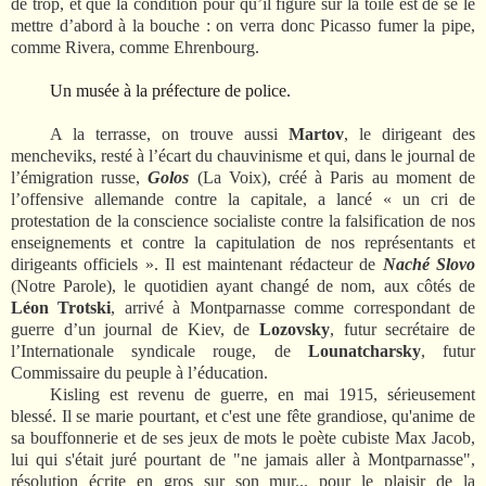
de trop, et que la condition pour qu’il figure sur la toile est de se le
mettre d’abord à la bouche : on verra donc Picasso fumer la pipe,
comme Rivera, comme Ehrenbourg.
Un musée à la préfecture de police.
A la terrasse, on trouve aussi
Martov
, le dirigeant des
mencheviks, resté à l’écart du chauvinisme et qui, dans le journal de
l’émigration russe,
Golos
(La Voix), créé à Paris au moment de
l’offensive allemande contre la capitale, a lancé « un cri de
protestation de la conscience socialiste contre la falsification de nos
enseignements et contre la capitulation de nos représentants et
dirigeants officiels ». Il est maintenant rédacteur de
Naché Slovo
(Notre Parole), le quotidien ayant changé de nom, aux côtés de
Léon Trotski
, arrivé à Montparnasse comme correspondant de
guerre d’un journal de Kiev, de
Lozovsky
, futur secrétaire de
l’Internationale syndicale rouge, de
Lounatcharsky
, futur
Commissaire du peuple à l’éducation.
Kisling est revenu de guerre, en mai 1915, sérieusement
blessé. Il se marie pourtant, et c'est une fête grandiose, qu'anime de
sa bouffonnerie et de ses jeux de mots le poète cubiste Max Jacob,
lui qui s'était juré pourtant de "ne jamais aller à Montparnasse",
résolution écrite en gros sur son mur... pour le plaisir de la