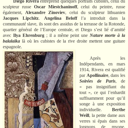
Diego Rivera
entreprend quelques portraits cubistes, celui du
sculpteur russe
Oscar Miestchaninoff
, celui du peintre, russe
également,
Alexandre Zinoviev
, celui du sculpteur lithuanien
Jacques Lipchitz
.
Angelina Beloff
l’a introduit dans la
communauté slave, ils sont des assidus de la terrasse de la Rotonde,
quartier général de l’Europe centrale, et Diego s’est lié d’amitié
avec
Ilya Ehrenburg
; il a même peint une
Nature morte à la
balalaïka
là où les cubistes de la rive droite mettent une guitare
espagnole.
Après les
Indépendants, en mars
1914, Rivera est qualifié
par
Apollinaire
, dans les
Soirées de Paris
, de
« pas insignifiant du
tout », ce qui l’enhardit
suffisamment pour qu’il
songe à une exposition
individuelle.
Berthe
Weill
, la petite dame aux
verres si épais dans ses
lorgnons de myope,