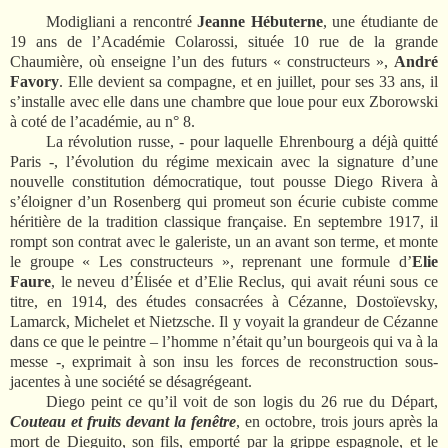
Modigliani a rencontré
Jeanne Hébuterne
, une étudiante de
19 ans de l’Académie Colarossi, située 10 rue de la grande
Chaumière, où enseigne l’un des futurs « constructeurs »,
André
Favory
. Elle devient sa compagne, et en juillet, pour ses 33 ans, il
s’installe avec elle dans une chambre que loue pour eux Zborowski
à coté de l’académie, au n° 8.
La révolution russe, - pour laquelle Ehrenbourg a déjà quitté
Paris -, l’évolution du régime mexicain avec la signature d’une
nouvelle constitution démocratique, tout pousse Diego Rivera à
s’éloigner d’un Rosenberg qui promeut son écurie cubiste comme
héritière de la tradition classique française. En septembre 1917, il
rompt son contrat avec le galeriste, un an avant son terme, et monte
le groupe « Les constructeurs », reprenant une formule d’
Elie
Faure
, le neveu d’Élisée et d’Elie Reclus, qui avait réuni sous ce
titre, en 1914, des études consacrées à Cézanne, Dostoïevsky,
Lamarck, Michelet et Nietzsche. Il y voyait la grandeur de Cézanne
dans ce que le peintre – l’homme n’était qu’un bourgeois qui va à la
messe -, exprimait à son insu les forces de reconstruction sous-
jacentes à une société se désagrégeant.
Diego peint ce qu’il voit de son logis du 26 rue du Départ,
Couteau et fruits devant la fenêtre
, en octobre, trois jours après la
mort de Dieguito, son fils, emporté par la grippe espagnole, et le