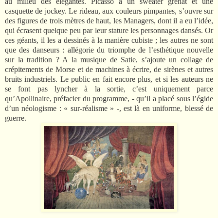
au milieu des élégantes. Picasso a un sweater grenat et une
casquette de jockey. Le rideau, aux couleurs pimpantes, s’ouvre sur
des figures de trois mètres de haut, les Managers, dont il a eu l’idée,
qui écrasent quelque peu par leur stature les personnages dansés. Or
ces géants, il les a dessinés à la manière cubiste ; les autres ne sont
que des danseurs : allégorie du triomphe de l’esthétique nouvelle
sur la tradition ? A la musique de Satie, s’ajoute un collage de
crépitements de Morse et de machines à écrire, de sirènes et autres
bruits industriels. Le public en fait encore plus, et si les auteurs ne
se font pas lyncher à la sortie, c’est uniquement parce
qu’Apollinaire, préfacier du programme, - qu’il a placé sous l’égide
d’un néologisme : « sur-réalisme » -, est là en uniforme, blessé de
guerre.