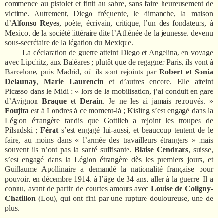
commence au pistolet et finit au sabre, sans faire heureusement de
victime. Autrement, Diego fréquente, le dimanche, la maison
d’
Alfonso Reyes
, poète, écrivain, critique, l’un des fondateurs, à
Mexico, de la société littéraire dite l’Athénée de la jeunesse, devenu
sous-secrétaire de la légation du Mexique.
La déclaration de guerre atteint Diego et Angelina, en voyage
avec Lipchitz, aux Baléares ; plutôt que de regagner Paris, ils vont à
Barcelone, puis Madrid, où ils sont rejoints par
Robert et Sonia
Delaunay
,
Marie Laurencin
et d’autres encore. Elle atteint
Picasso dans le Midi : « lors de la mobilisation, j’ai conduit en gare
d’Avignon
Braque
et
Derain
. Je ne les ai jamais retrouvés. »
Foujita
est à Londres à ce moment-là ; Kisling s’est engagé dans la
Légion étrangère tandis que Gottlieb a rejoint les troupes de
Pilsudski ;
Férat
s’est engagé lui-aussi, et beaucoup tentent de le
faire, au moins dans « l’armée des travailleurs étrangers » mais
souvent ils n’ont pas la santé suffisante.
Blaise Cendrars
, suisse,
s’est engagé dans la Légion étrangère dès les premiers jours, et
Guillaume Apollinaire a demandé la nationalité française pour
pouvoir,
en décembre 1914, à l’âge de 34 ans, aller à la guerre.
Il a
connu, avant de partir, de courtes amours
avec
Louise de Coligny-
Chatillon
(Lou), qui ont fini par une rupture douloureuse, une de
plus.