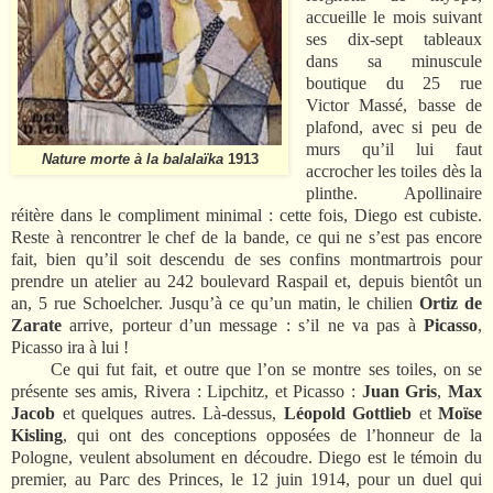
accueille le mois suivant
ses dix-sept tableaux
dans sa minuscule
boutique du 25 rue
Victor Massé, basse de
plafond, avec si peu de
murs qu’il lui faut
Nature morte à la balalaïka
1913
accrocher les toiles dès la
plinthe. Apollinaire
réitère dans le compliment minimal : cette fois, Diego est cubiste.
Reste à rencontrer le chef de la bande, ce qui ne s’est pas encore
fait, bien qu’il soit descendu de ses confins montmartrois pour
prendre un atelier au 242 boulevard Raspail et, depuis bientôt un
an, 5 rue Schoelcher. Jusqu’à ce qu’un matin, le chilien
Ortiz de
Zarate
arrive, porteur d’un message : s’il ne va pas à
Picasso
,
Picasso ira à lui !
Ce qui fut fait, et outre que l’on se montre ses toiles, on se
présente ses amis, Rivera : Lipchitz, et Picasso :
Juan Gris
,
Max
Jacob
et quelques autres. Là-dessus,
Léopold Gottlieb
et
Moïse
Kisling
, qui ont des conceptions opposées de l’honneur de la
Pologne, veulent absolument en découdre. Diego est le témoin du
premier, au Parc des Princes, le 12 juin 1914, pour un duel qui