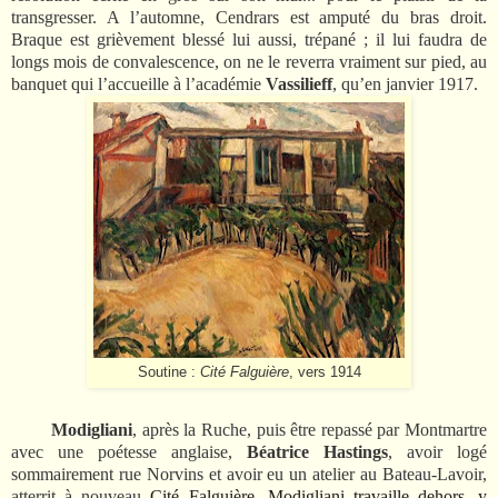
transgresser. A l’automne, Cendrars est amputé du bras droit.
Braque est grièvement blessé lui aussi, trépané ; il lui faudra de
longs mois de convalescence, on ne le reverra vraiment sur pied, au
banquet qui l’accueille à l’académie
Vassilieff
, qu’en janvier 1917.
Soutine :
Cité Falguière
, vers 1914
Modigliani
, après la Ruche, puis être repassé par Montmartre
avec une poétesse anglaise,
Béatrice Hastings
, avoir logé
sommairement rue Norvins et avoir eu un atelier au Bateau-Lavoir,
atterrit à nouveau
Cité Falguière. Modigliani travaille dehors, y