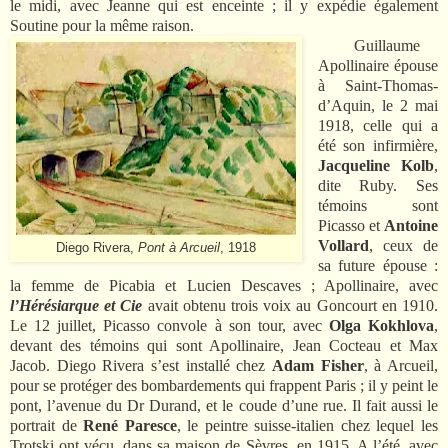
le midi, avec Jeanne qui est enceinte ; il y expédie également
Soutine pour la même raison.
Guillaume
Apollinaire épouse
à Saint-Thomas-
d’Aquin, le 2 mai
1918, celle qui a
été son infirmière,
Jacqueline Kolb
,
dite Ruby. Ses
témoins sont
Picasso et
Antoine
Vollard
, ceux de
Diego Rivera,
Pont à Arcueil
, 1918
sa future épouse :
la femme de Picabia et Lucien Descaves ;
Apollinaire, avec
l’Hérésiarque et Cie
avait obtenu trois voix au Goncourt en 1910
.
Le 12 juillet, Picasso convole à son tour, avec
Olga Kokhlova
,
devant des témoins qui sont Apollinaire, Jean Cocteau et Max
Jacob. Diego Rivera s’est installé chez
Adam Fisher
, à Arcueil,
pour se protéger des bombardements qui frappent Paris ; il y peint le
pont, l’avenue du Dr Durand, et le coude d’une rue. Il
fait aussi le
portrait de
René Paresce
, le peintre suisse-italien chez lequel les
Trotski ont vécu, dans sa maison de Sèvres, en 1915.
A l’été,
avec