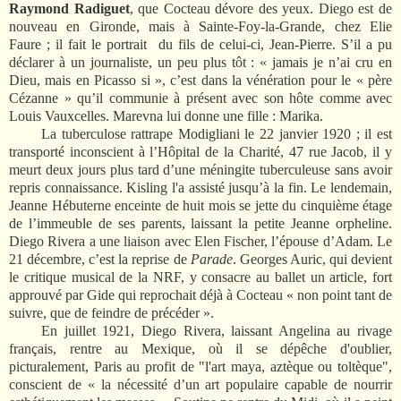
Raymond Radiguet
, que Cocteau dévore des yeux. Diego est de
nouveau en Gironde, mais à Sainte-Foy-la-Grande, chez Elie
Faure ; il fait le portrait
du fils de celui-ci, Jean-Pierre. S’il a pu
déclarer à un journaliste, un peu plus tôt : « jamais je n’ai cru en
Dieu, mais en Picasso si », c’est dans la vénération pour le « père
Cézanne » qu’il communie à présent avec son hôte comme avec
Louis Vauxcelles. Marevna lui donne une fille : Marika.
La tuberculose rattrape Modigliani le 22 janvier 1920 ; il est
transporté inconscient à l’Hôpital de la Charité, 47 rue Jacob, il y
meurt deux jours plus tard d’une méningite tuberculeuse sans avoir
repris connaissance. Kisling l'a assisté jusqu’à la fin. Le lendemain,
Jeanne Hébuterne enceinte de huit mois se jette du cinquième étage
de l’immeuble de ses parents, laissant la petite Jeanne orpheline.
Diego Rivera a une liaison avec Elen Fischer, l’épouse d’Adam. Le
21 décembre, c’est la reprise de
Parade
. Georges Auric, qui devient
le critique musical de la NRF, y consacre au ballet un article, fort
approuvé par Gide qui reprochait déjà à Cocteau « non point tant de
suivre, que de feindre de précéder ».
En juillet 1921, Diego Rivera, laissant Angelina au rivage
français, rentre au Mexique, où il se dépêche d'oublier,
picturalement, Paris au profit de "l'art maya, aztèque ou toltèque",
conscient de « la nécessité d’un art populaire capable de nourrir