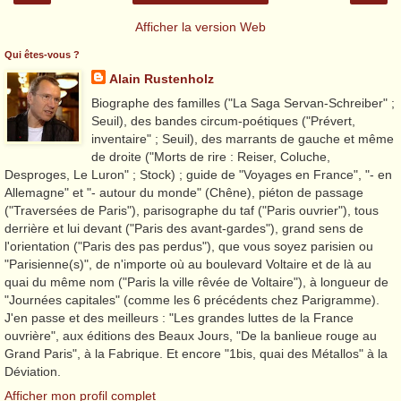
Afficher la version Web
Qui êtes-vous ?
Alain Rustenholz
Biographe des familles ("La Saga Servan-Schreiber" ;
Seuil), des bandes circum-poétiques ("Prévert,
inventaire" ; Seuil), des marrants de gauche et même
de droite ("Morts de rire : Reiser, Coluche,
Desproges, Le Luron" ; Stock) ; guide de "Voyages en France", "- en
Allemagne" et "- autour du monde" (Chêne), piéton de passage
("Traversées de Paris"), parisographe du taf ("Paris ouvrier"), tous
derrière et lui devant ("Paris des avant-gardes"), grand sens de
l'orientation ("Paris des pas perdus"), que vous soyez parisien ou
"Parisienne(s)", de n'importe où au boulevard Voltaire et de là au
quai du même nom ("Paris la ville rêvée de Voltaire"), à longueur de
"Journées capitales" (comme les 6 précédents chez Parigramme).
J'en passe et des meilleurs : "Les grandes luttes de la France
ouvrière", aux éditions des Beaux Jours, "De la banlieue rouge au
Grand Paris", à la Fabrique. Et encore "1bis, quai des Métallos" à la
Déviation.
Afficher mon profil complet